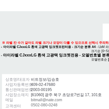
메뉴 열기
※ 라벨 칸 수가 같아도 라벨 크기나 모양이 다를 수 있으므로 선택시 주의하
-
아이라벨 CJxxxLG 흰색 고광택 잉크젯프린터용 - 크기순 분류 A4
-
LbM 라
크기순
[0~5
아이라벨 CJxxxLG 흰색 고광택 잉크젯전용
- 모델번호별 분류
-
모델번호순
상호명/대표자
비트정보/김승호
사업자등록번호
409-02-47680
통신판매업번호
2003-00195
사업장소재지
[61060] 광주 북구 초당로7번길 17, 101호
메일
bitmall@nate.com
0502-080-0248
고객센터