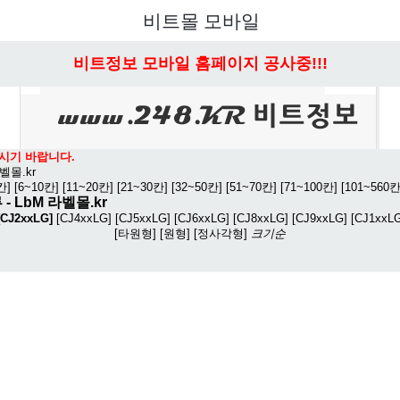
비트몰 모바일
비트정보 모바일 홈페이지 공사중!!!
시기 바랍니다.
벨몰.kr
칸]
[6~10칸]
[11~20칸]
[21~30칸]
[32~50칸]
[51~70칸]
[71~100칸]
[101~560칸
 -
LbM 라벨몰.kr
[CJ2xxLG]
[CJ4xxLG]
[CJ5xxLG]
[CJ6xxLG]
[CJ8xxLG]
[CJ9xxLG]
[CJ1xxL
[타원형]
[원형]
[정사각형]
크기순