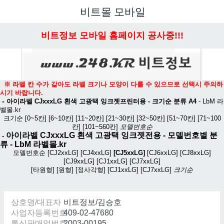
메뉴 열기
비트몰 모바일
비트정보 모바일 홈페이지 공사중!!!
※ 라벨 칸 수가 같아도 라벨 크기나 모양이 다를 수 있으므로 선택시 주의하
시기 바랍니다.
-
아이라벨 CJxxxLG 흰색 고광택 잉크젯프린터용 - 크기순 분류 A4
-
LbM 라
벨몰.kr
크기순
[0~5칸]
[6~10칸]
[11~20칸]
[21~30칸]
[32~50칸]
[51~70칸]
[71~100
칸]
[101~560칸]
모델번호순
아이라벨 CJxxxLG 흰색 고광택 잉크젯전용
- 모델번호별 분
-
류 -
LbM 라벨몰.kr
모델번호순
[CJ2xxLG]
[CJ4xxLG]
[CJ5xxLG]
[CJ6xxLG]
[CJ8xxLG]
[CJ9xxLG]
[CJ1xxLG]
[CJ7xxLG]
[타원형]
[원형]
[정사각형]
[CJ1xxLG]
[CJ7xxLG]
크기순
상호명/대표자
비트정보/김승호
사업자등록번호
409-02-47680
통신판매업번호
2003-00195