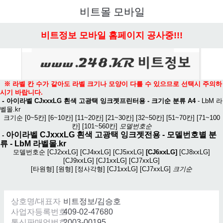
메뉴 열기
비트몰 모바일
비트정보 모바일 홈페이지 공사중!!!
※ 라벨 칸 수가 같아도 라벨 크기나 모양이 다를 수 있으므로 선택시 주의하
시기 바랍니다.
-
아이라벨 CJxxxLG 흰색 고광택 잉크젯프린터용 - 크기순 분류 A4
-
LbM 라
벨몰.kr
크기순
[0~5칸]
[6~10칸]
[11~20칸]
[21~30칸]
[32~50칸]
[51~70칸]
[71~100
칸]
[101~560칸]
모델번호순
아이라벨 CJxxxLG 흰색 고광택 잉크젯전용
- 모델번호별 분
-
류 -
LbM 라벨몰.kr
모델번호순
[CJ2xxLG]
[CJ4xxLG]
[CJ5xxLG]
[CJ6xxLG]
[CJ8xxLG]
[CJ9xxLG]
[CJ1xxLG]
[CJ7xxLG]
[타원형]
[원형]
[정사각형]
[CJ1xxLG]
[CJ7xxLG]
크기순
상호명/대표자
비트정보/김승호
사업자등록번호
409-02-47680
통신판매업번호
2003-00195