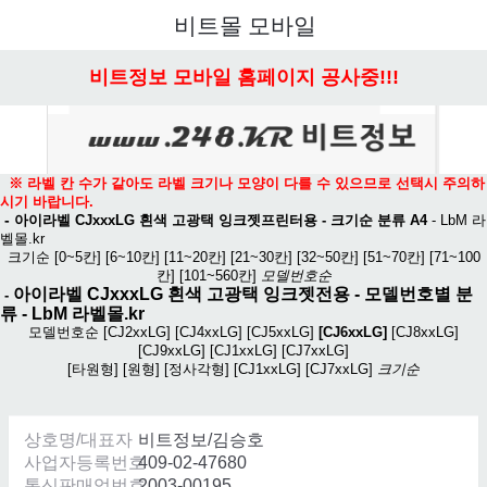
메뉴 열기
비트몰 모바일
비트정보 모바일 홈페이지 공사중!!!
※ 라벨 칸 수가 같아도 라벨 크기나 모양이 다를 수 있으므로 선택시 주의하
시기 바랍니다.
-
아이라벨 CJxxxLG 흰색 고광택 잉크젯프린터용 - 크기순 분류 A4
-
LbM 라
벨몰.kr
크기순
[0~5칸]
[6~10칸]
[11~20칸]
[21~30칸]
[32~50칸]
[51~70칸]
[71~100
칸]
[101~560칸]
모델번호순
아이라벨 CJxxxLG 흰색 고광택 잉크젯전용
- 모델번호별 분
-
류 -
LbM 라벨몰.kr
모델번호순
[CJ2xxLG]
[CJ4xxLG]
[CJ5xxLG]
[CJ6xxLG]
[CJ8xxLG]
[CJ9xxLG]
[CJ1xxLG]
[CJ7xxLG]
[타원형]
[원형]
[정사각형]
[CJ1xxLG]
[CJ7xxLG]
크기순
상호명/대표자
비트정보/김승호
사업자등록번호
409-02-47680
통신판매업번호
2003-00195