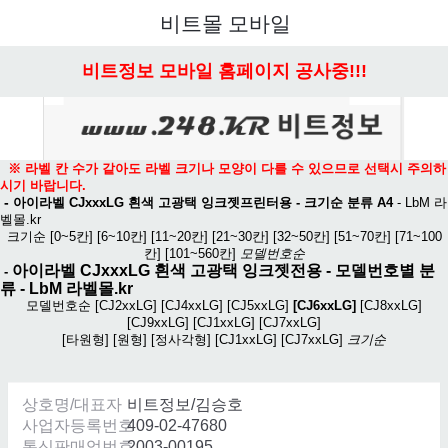
메뉴 열기
비트몰 모바일
비트정보 모바일 홈페이지 공사중!!!
※ 라벨 칸 수가 같아도 라벨 크기나 모양이 다를 수 있으므로 선택시 주의하
시기 바랍니다.
-
아이라벨 CJxxxLG 흰색 고광택 잉크젯프린터용 - 크기순 분류 A4
-
LbM 라
벨몰.kr
크기순
[0~5칸]
[6~10칸]
[11~20칸]
[21~30칸]
[32~50칸]
[51~70칸]
[71~100
칸]
[101~560칸]
모델번호순
아이라벨 CJxxxLG 흰색 고광택 잉크젯전용
- 모델번호별 분
-
류 -
LbM 라벨몰.kr
모델번호순
[CJ2xxLG]
[CJ4xxLG]
[CJ5xxLG]
[CJ6xxLG]
[CJ8xxLG]
[CJ9xxLG]
[CJ1xxLG]
[CJ7xxLG]
[타원형]
[원형]
[정사각형]
[CJ1xxLG]
[CJ7xxLG]
크기순
상호명/대표자
비트정보/김승호
사업자등록번호
409-02-47680
통신판매업번호
2003-00195