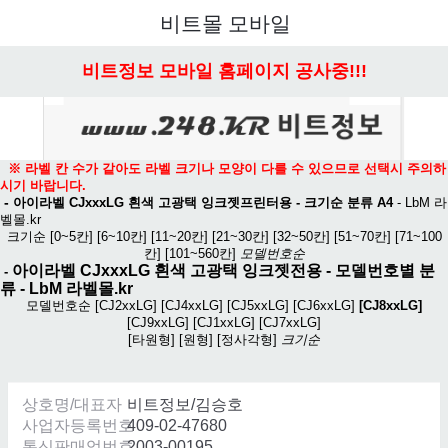
메뉴 열기
비트몰 모바일
비트정보 모바일 홈페이지 공사중!!!
※ 라벨 칸 수가 같아도 라벨 크기나 모양이 다를 수 있으므로 선택시 주의하
시기 바랍니다.
-
아이라벨 CJxxxLG 흰색 고광택 잉크젯프린터용 - 크기순 분류 A4
-
LbM 라
벨몰.kr
크기순
[0~5칸]
[6~10칸]
[11~20칸]
[21~30칸]
[32~50칸]
[51~70칸]
[71~100
칸]
[101~560칸]
모델번호순
아이라벨 CJxxxLG 흰색 고광택 잉크젯전용
- 모델번호별 분
-
류 -
LbM 라벨몰.kr
모델번호순
[CJ2xxLG]
[CJ4xxLG]
[CJ5xxLG]
[CJ6xxLG]
[CJ8xxLG]
[CJ9xxLG]
[CJ1xxLG]
[CJ7xxLG]
[타원형]
[원형]
[정사각형]
크기순
상호명/대표자
비트정보/김승호
사업자등록번호
409-02-47680
통신판매업번호
2003-00195