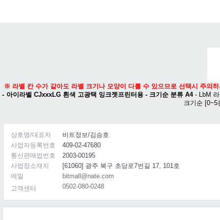
메뉴 열기
※ 라벨 칸 수가 같아도 라벨 크기나 모양이 다를 수 있으므로 선택시 주의하
-
아이라벨 CJxxxLG 흰색 고광택 잉크젯프린터용 - 크기순 분류 A4
-
LbM 라
크기순
[0~5
상호명/대표자
비트정보/김승호
사업자등록번호
409-02-47680
통신판매업번호
2003-00195
사업장소재지
[61060] 광주 북구 초당로7번길 17, 101호
메일
bitmall@nate.com
0502-080-0248
고객센터