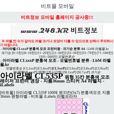
메뉴 열기
비트몰 모바일
비트정보 모바일 홈페이지 공사중!!!
※ 라벨 칸 수가 같아도 라벨 크기나 모양이 다를 수 있으므로 선택시 주의하시
기 바랍니다.
아이라벨 CLxxxP 분홍색 모조 프린터용 - 크기순 분류 A4
-
LbM 라벨몰.kr
-
크기순
[0~5칸]
[6~10칸]
[11~20칸]
[21~30칸]
[32~50칸]
[51~70칸]
[71~100칸]
[101~560칸]
모델번호순
아이라벨 CLxxxP 분홍색 모조
- 모델번호별 분류 -
LbM 라벨
-
몰.kr
모델번호순
[CL2xxP]
[CL4xxP]
[CL5xxP]
[CL6xxP]
[CL8xxP]
[CL9xxP]
[타원형OLxxxP]
[원형]
[정사각형]
[SL1xxP]
[SL7xxP]
크기순
아이라벨 CL535P
원형 35칸 분홍색 모조
레이저 프린터 권장
- 지름36mm 스티커 A4 라벨지 -
iLabels
[비트몰] 아이라벨 CL535P 100매 원35칸(5x7) 분홍색모조 지름
36mm 원형라벨 - 비트몰 iLabels 라벨프라자