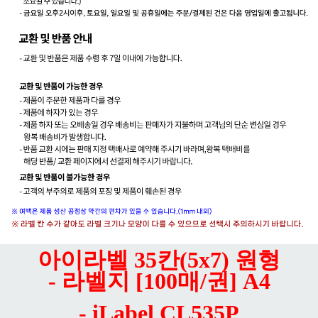
아이라벨 35칸(5x7) 원형
- 라벨지 [100매/권] A4
- iLabel CL535P