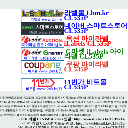
라벨몰 Lbm.kr
CL535P
네이버 스마트스토어
CL535P
옥션 아이라벨
iLabels CL535P
G마켓 iLabels 아이
라벨 CL535P
쿠팡 아이라벨
CL535P
11번가 비트몰
CL535P
#아이라벨CL535P #CL535P #CLP535 #원형35칸 #지름36mm #원라벨 #원형라벨 갈색크라프트 #A4
#A4라벨 #A4라벨지 #A4라벨용지 #라벨용지 #라벨지 #라벨프라자 #오피스프라자 #비트정보 #라벨몰
#비트몰 #248 #248.kr #이사팔 #이사팔코리아 #iLabels #아이라벨스 #아이라벨즈 #A4프린터용스티커
#이사팔닷코리아 #이사팔닷케이알 #비틴포 # BiTinFo #라벨몰 #레이블몰 #아이레이블 #아이레이블
스 #아이래이블스 #라벨스토어 #LabelStore #레이블스토어 #LabelStore.kr
- 아이라벨 CL535P iLabels 연결 :
http://www.iLabels.kr/CLP/535/
- 아이라벨 CL535P 비트몰 링크 :
http://www.bitmall.kr/CLP/535/
- 아이라벨 CL535P 비트몰 모바일 링크 :
http://m.248.co.kr/CLP/535/