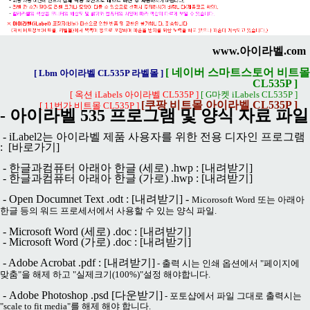
www.아이라벨.com
[ 네이버 스마트스토어 비트몰
[ Lbm 아이라벨 CL535P 라벨몰 ]
CL535P ]
[ 옥션 iLabels 아이라벨 CL535P ]
[ G마켓 iLabels CL535P ]
[쿠팡 비트몰 아이라벨 CL535P ]
[ 11번가 비트몰 CL535P ]
- 아이라벨 535 프로그램 및 양식 자료 파일
- iLabel2는 아이라벨 제품 사용자를 위한 전용 디자인 프로그램
:
[바로가기]
- 한글과컴퓨터 아래아 한글 (세로) .hwp :
[내려받기]
- 한글과컴퓨터 아래아 한글 (가로) .hwp :
[내려받기]
- Open Documnet Text .odt :
[내려받기]
-
Micorosoft Word 또는 아래아
한글 등의 워드 프로세서에서 사용할 수 있는 양식 파일.
- Microsoft Word (세로) .doc :
[내려받기]
- Microsoft Word (가로) .doc :
[내려받기]
- Adobe Acrobat .pdf :
[내려받기]
- 출력 시는 인쇄 옵션에서 "페이지에
맞춤"을 해제 하고 "실제크기(100%)"설정 해야합니다.
- Adobe Photoshop .psd
[다운받기]
- 포토샵에서 파일 그대로 출력시는
"scale to fit media"를 해제 해야 합니다.