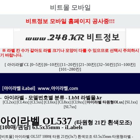
메뉴 열기
비트몰 모바일
비트정보 모바일 홈페이지 공사중!!!
※ 라벨 칸 수가 같아도 라벨 크기나 모양이 다를 수 있으므로 선택시 주의하시
기 바랍니다.
[
아이라벨 CL
[0~5칸]
[6~10칸]
[11~20칸]
[21~30칸]
[32~50칸]
[51~100칸]
[101~280칸]
-
아이라벨 - 모델번호별 분류
-
LbM 라벨몰.kr
[
CL2xx
] [
CL4xx
] [
CL5xx
] [
CL6xx
] [
CL8xx
] [
CL9xx
] [
아이라벨 타원형OLxx
] [
SL1xx
]
[
SL7xx
]
아이라벨 OL537
(타원형 21칸 흰색모조)
[100매/권당] 63.5x35mm - iLabels
[비트몰] 아이라벨 OL537 100매 타원 21칸(3x7) 흰색모조 63.5x35mm 타원형라벨 -