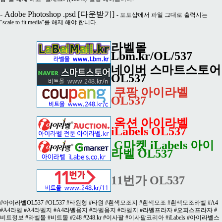
- Adobe Photoshop .psd
[다운받기]
- 포토샵에서 파일 그대로 출력시는
"scale to fit media"를 해제 해야 합니다.
라벨몰
Lbm.kr/OL/537
네이버 스마트스토어
OL537
쿠팡 아이라벨
OL537
옥션 아이라벨
iLabels OL537
G마켓 iLabels 아이
라벨 OL537
11번가 OL537
#아이라벨OL537 #OL537 #타원형 #타원 #흰색모조지 #흰색모조 #흰색모조라벨 #A4
#A4라벨 #A4라벨지 #A4라벨용지 #라벨용지 #라벨지 #라벨프라자 #오피스프라자 #
비트정보 #라벨몰 #비트몰 #248 #248.kr #이사팔 #이사팔코리아 #iLabels #아이라벨스