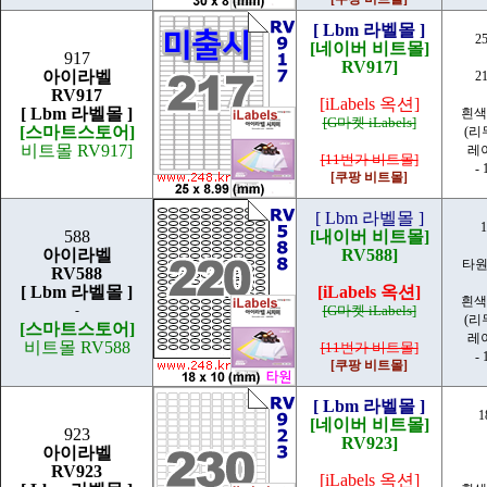
[ Lbm 라벨몰 ]
2
[네이버 비트몰]
917
RV917]
아이라벨
2
RV917
[iLabels 옥션]
[ Lbm 라벨몰 ]
흰색
[G마켓 iLabels]
[스마트스토어]
(리
비트몰 RV917]
레
[11번가 비트몰]
- 
[쿠팡 비트몰]
[ Lbm 라벨몰 ]
1
588
[내이버 비트몰]
아이라벨
RV588]
타원
RV588
[ Lbm 라벨몰 ]
[iLabels 옥션]
흰색
-
[G마켓 iLabels]
(리
[스마트스토어]
레
비트몰 RV588
[11번가 비트몰]
- 
[쿠팡 비트몰]
[ Lbm 라벨몰 ]
1
[네이버 비트몰]
923
RV923]
아이라벨
RV923
[iLabels 옥션]