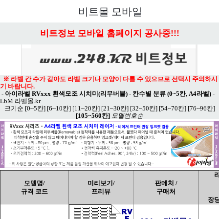
메뉴 열기
비트몰 모바일
비트정보 모바일 홈페이지 공사중!!!
※ 라벨 칸 수가 같아도 라벨 크기나 모양이 다를 수 있으므로 선택시 주의하시
기 바랍니다.
-
아이라벨 RVxxx 흰색모조 시치미(리무버블) - 칸수별 분류 (0~5칸, A4라벨)
-
LbM 라벨몰.kr
크기순
[0~5칸]
[6~10칸]
[11~20칸]
[21~30칸]
[32~50칸]
[54~70칸]
[76~96칸]
[105~560칸]
모델번호순
라
모델명/
미리보기/
판메처 /
규격 코드
프리뷰
구매처
장당