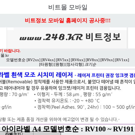
비트몰 모바일
비트정보 모바일 홈페이지 공사중!!!
기 바랍니다.
몰.kr
모델번호순
[RV2xx]
[RV4xx]
[RV5xx]
[RV6xx]
[RV8xx]
[RV9xx]
[RV1xx]
[타원형]
[원형]
[정사각형]
크기순
아이라벨 A4 모델번호순 : RV100 ~ RV191
라벨크기 /