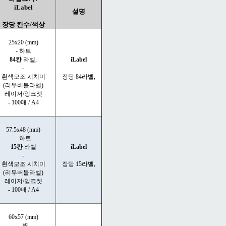
iLabel
설명
장당 칸수/색상
25x20 (mm)
- 하트
84칸
라벨,
iLabel
-
흰색모조 시치미
장당 84라벨,
(리무버블라벨)
레이저/잉크젯
- 100매 / A4
57.5x48 (mm)
- 하트
15칸
라벨
iLabel
-
흰색모조 시치미
장당 15라벨,
(리무버블라벨)
레이저/잉크젯
- 100매 / A4
60x57 (mm)
- 별