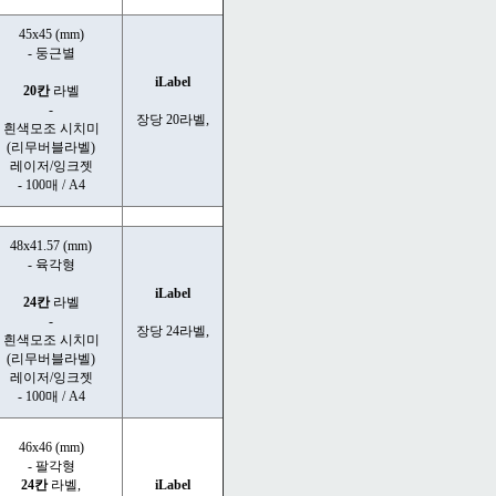
45x45 (mm)
- 둥근별
iLabel
20칸
라벨
-
장당 20라벨,
흰색모조 시치미
(리무버블라벨)
레이저/잉크젯
- 100매 / A4
48x41.57 (mm)
- 육각형
iLabel
24칸
라벨
-
장당 24라벨,
흰색모조 시치미
(리무버블라벨)
레이저/잉크젯
- 100매 / A4
46x46 (mm)
- 팔각형
24칸
라벨,
iLabel