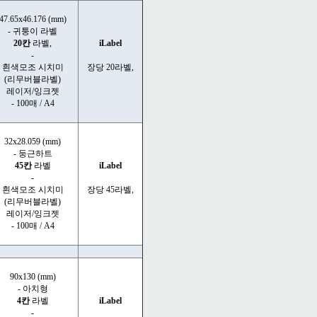
47.65x46.176 (mm)
- 귀퉁이 라벨
20칸
라벨,
iLabel
-
흰색모조 시치미
장당 20라벨,
(리무버블라벨)
레이저/잉크젯
- 100매 / A4
32x28.059 (mm)
- 둥근하트
45칸
라벨
iLabel
-
흰색모조 시치미
장당 45라벨,
(리무버블라벨)
레이저/잉크젯
- 100매 / A4
90x130 (mm)
- 아치형
4칸
라벨
iLabel
-