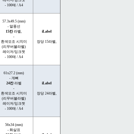
레이저/잉크젯
- 100매 / A4
57.3x49.5 (mm)
- 말풍선
15칸
라벨,
iLabel
-
흰색모조 시치미
장당 15라벨,
(리무버블라벨)
레이저/잉크젯
- 100매 / A4
61x27.2 (mm)
- 개뼈
24칸
라벨
iLabel
-
흰색모조 시치미
장당 24라벨,
(리무버블라벨)
레이저/잉크젯
- 100매 / A4
56x34 (mm)
- 화살표