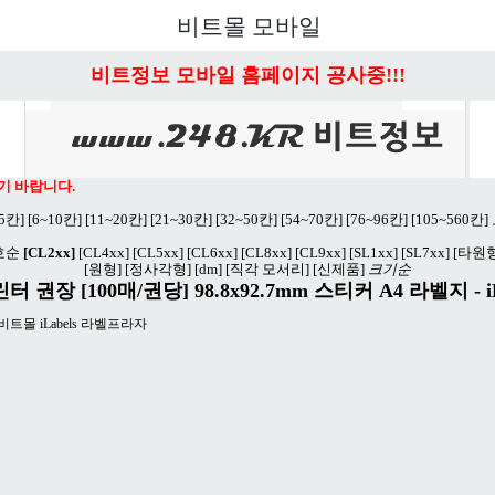
비트몰 모바일
비트정보 모바일 홈페이지 공사중!!!
기 바랍니다.
~5칸]
[6~10칸]
[11~20칸]
[21~30칸]
[32~50칸]
[54~70칸]
[76~96칸]
[105~560칸]
호순
[CL2xx]
[CL4xx]
[CL5xx]
[CL6xx]
[CL8xx]
[CL9xx]
[SL1xx]
[SL7xx]
[타원형
[원형]
[정사각형]
[dm]
[직각 모서리]
[신제품]
크기순
권장 [100매/권당] 98.8x92.7mm 스티커 A4 라벨지 - iL
 비트몰 iLabels 라벨프라자