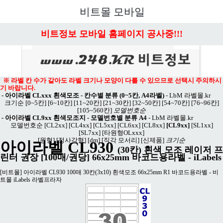
메뉴 열기
비트몰 모바일
비트정보 모바일 홈페이지 공사중!!!
※ 라벨 칸 수가 같아도 라벨 크기나 모양이 다를 수 있으므로 선택시 주의하시
기 바랍니다.
-
아이라벨 CLxxx 흰색모조 - 칸수별 분류 (0~5칸, A4라벨)
-
LbM 라벨몰.kr
크기순
[0~5칸]
[6~10칸]
[11~20칸]
[21~30칸]
[32~50칸]
[54~70칸]
[76~96칸]
[105~560칸]
모델번호순
-
아이라벨 CL9xx 흰색모조지 - 모델번호별 분류 A4
-
LbM 라벨몰.kr
모델번호순
[CL2xx]
[CL4xx]
[CL5xx]
[CL6xx]
[CL8xx]
[CL9xx]
[SL1xx]
[SL7xx]
[타원형OLxxx]
[원형]
[정사각형]
[dm]
[직각 모서리]
[신제품]
크기순
아이라벨 CL930
(30칸) 흰색 모조 레이저 프
린터 권장 [100매/권당] 66x25mm 바코드용라벨 - iLabels
[비트몰] 아이라벨 CL930 100매 30칸(3x10) 흰색모조 66x25mm R1 바코드용라벨 - 비
트몰 iLabels 라벨프라자