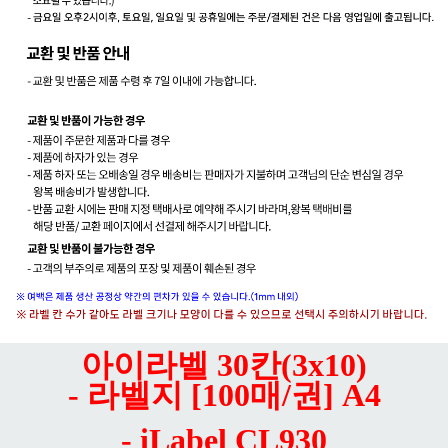
아이라벨 30칸(3x10)
- 라벨지 [100매/권] A4
- iLabel CL930