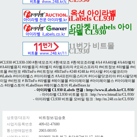
옥션 아이라벨
iLabels CL930
G마켓 iLabels 아이
라벨 CL930
11번가 비트몰
CL930
#CL930 #CL930-100 #흰색모조지 #흰색모조 #흰색모조라벨 #A4 #A4라벨 #A4라벨지
#A4라벨용지 #라벨용지 #라벨지 #라벨프라자 #오피스프라자 #비트정보 #라벨몰 #비
트몰 #비틴포 #BiTinFo #비트정보 #BiTinFo #248 #248.kr #이사팔 #이사팔코리아
#iLabels #아이라벨스 #아이라벨즈 #A4프린터용스티커 #이사팔닷코리아 #이사팔닷케
이알 #비틴포 # BiTinFo #라벨몰 #레이블몰 #아이레이블 #아이레이블스 #아이래이블
스 #라벨스토어 #LabelStore #레이블스토어 #LabelStore.kr
- 아이라벨 CL930 iLabels 연결 :
http://www.iLabels.kr/CL/930/
- 아이라벨 CL930 비트몰 링크 :
http://www.bitmall.kr/CL/930/
- 아이라벨 CL930 비트몰 모바일 링크 :
http://m.248.co.kr/CL/930/
상호명/대표자
비트정보/김승호
사업자등록번호
409-02-47680
통신판매업번호
2003-00195