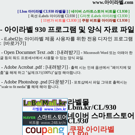
www.아이라벨.com
[ Lbm 아이라벨 CL930 라벨몰 ]
[ 네이버 스마트스토어 비트몰 CL930 ]
[ 옥션 iLabels 아이라벨 CL930 ]
[ G마켓 iLabels 아이라벨 CL930 ]
[ 11번가 비트몰 CL930 ]
[ 쿠팡 비트몰 아이라벨 CL930 ]
- 아이라벨 930 프로그램 및 양식 자료 파일
- iLabel2는 아이라벨 제품 사용자를 위한 전용 디자인 프로그램
:
[바로가기]
- Open Documnet Text .odt :
[내려받기]
-
Micorosoft Word 또는 아래아 한
글 등의 워드 프로세서에서 사용할 수 있는 양식 파일.
- Adobe Acrobat .pdf :
[내려받기]
- 출력 시는 인쇄 옵션에서 "페이지에 맞
춤"을 해제 하고 "실제크기(100%)"설정 해야합니다.
- Adobe Photoshop .psd
[다운받기]
- 포토샵에서 파일 그대로 출력시는
"scale to fit media"를 해제 해야 합니다.
라벨몰
Lbm.kr/CL/930
네이버 스마트스토어
CL930
쿠팡 아이라벨
CL930