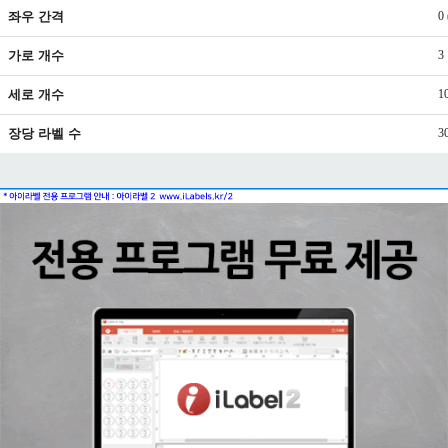
좌우 간격
0
가로 개수
3
세로 개수
1
장당 라벨 수
3