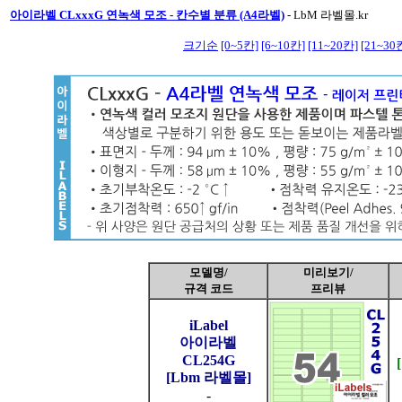
아이라벨 CLxxxG 연녹색 모조 - 칸수별 분류 (A4라벨)
-
LbM 라벨몰.kr
크기순
[0~5칸]
[6~10칸]
[11~20칸]
[21~30
모델명/
미리보기/
규격 코드
프리뷰
iLabel
아이라벨
CL254G
[Lbm 라벨몰]
-