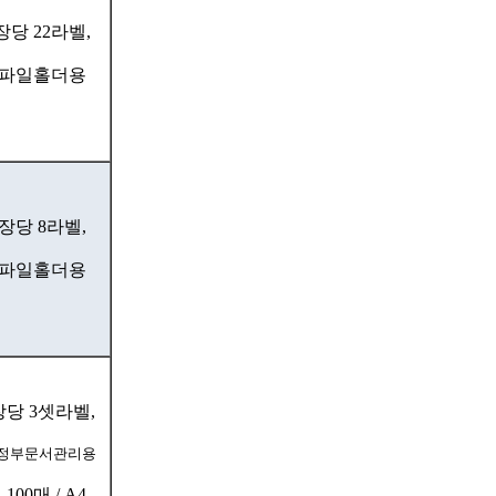
장당 22라벨,
파일홀더용
장당 8라벨,
파일홀더용
장당 3셋라벨,
 정부문서관리용
- 100매 / A4