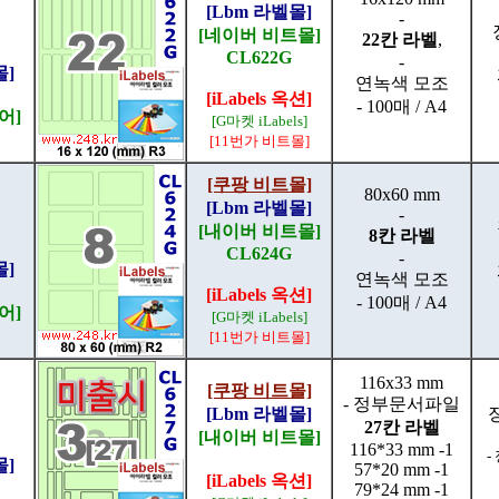
[Lbm 라벨몰]
-
[네이버 비트몰]
22칸 라벨
,
CL622G
-
몰]
연녹색 모조
[iLabels 옥션]
- 100매 / A4
어]
[G마켓 iLabels]
[11번가 비트몰]
[쿠팡 비트몰]
80x60 mm
[Lbm 라벨몰]
-
[내이버 비트몰]
8칸 라벨
CL624G
-
몰]
연녹색 모조
[iLabels 옥션]
- 100매 / A4
어]
[G마켓 iLabels]
[11번가 비트몰]
116x33 mm
[쿠팡 비트몰]
-
정부문서파일
[Lbm 라벨몰]
27칸 라벨
[내이버 비트몰]
116*33 mm -1
-
몰]
57*20 mm -1
[iLabels 옥션]
79*24 mm -1