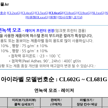
몰.kr
호순
[CL2xxG]
[CL4xxG]
[CL5xxG]
[CL6xxG]
[CL8xxG]
[CL9xxG]
[SL1xxG]
[S
[타원형OLxxxG]
[원형]
[정사각형]
크기순
아이라벨 모델번호순 : CL602G ~ CL681G
연녹색 모조 - 레이저
미리보기(프리뷰)
판메처 /
라벨크기 /
클릭 상세보기
(구매처)
장당 칸수/색상