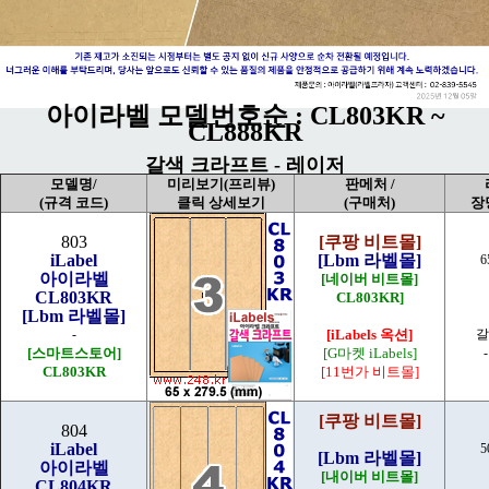
아이라벨 모델번호순 : CL803KR ~
CL888KR
갈색 크라프트 - 레이저
모델명/
미리보기(프리뷰)
판메처 /
(규격 코드)
클릭 상세보기
(구매처)
장
803
[쿠팡 비트몰]
iLabel
[Lbm 라벨몰]
6
아이라벨
[네이버 비트몰]
CL803KR
CL803KR]
[Lbm 라벨몰]
-
[iLabels 옥션]
갈
[스마트스토어]
[G마켓 iLabels]
CL803KR
[11번가 비트몰]
[쿠팡 비트몰]
804
iLabel
5
[Lbm 라벨몰]
아이라벨
[내이버 비트몰]
CL804KR