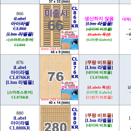
866
iLabel
생산하지 않음
대체품
아이라벨
[Lbm 라벨몰]
CL866
[네이버 비트몰]
[Lbm 라벨몰]
-
[iLabels 옥션]
[스마트스토어]
[G마켓 iLabels]
-
CL866
876
[쿠팡 비트몰]
iLabel
[Lbm 라벨몰]
아이라벨
[네이버 비트몰]
CL876KR
CL876KR]
[Lbm 라벨몰]
-
[iLabels 옥션]
갈
[스마트스토어]
[G마켓 iLabels]
CL876KR
[11번가 비트몰]
880
[쿠팡 비트몰]
iLabel
1
[Lbm 라벨몰]
아이라벨
[네이버 비트몰]
CL880KR