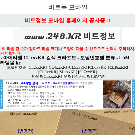
메뉴 열기
비트몰 모바일
비트정보 모바일 홈페이지 공사중!!!
※ 라벨 칸 수가 같아도 라벨 크기나 모양이 다를 수 있으므로 선택시 주의하시
기 바랍니다.
아이라벨 CLxxxKR 갈색 크라프트
- 모델번호별 분류 -
LbM
-
라벨몰.kr
모델번호순
[CL2xxKR]
[CL4xxKR]
[CL5xxKR]
[CL6xxKR]
[CL8xxKR]
[CL9xxKR]
[SL1xxKR]
[SL7xxKR]
[타원형OLxxxKR]
[원형]
[정사각형]
크기순