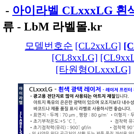
-
아이라벨 CLxxxLG 흰
류 -
LbM 라벨몰.kr
모델번호순
[CL2xxLG]
[
[CL8xxLG]
[CL9xx
[타원형OLxxxLG]