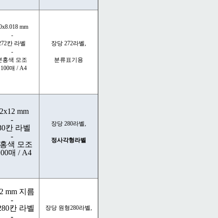
0x8.018 mm
-
272칸 라벨
장당 272라벨,
-
분홍색 모조
분류표기용
 100매 / A4
2x12 mm
-
장당 280라벨,
80칸 라벨
-
정사각형라벨
홍색 모조
100매 / A4
2 mm 지름
-
280칸 라벨
장당 원형280라벨,
-