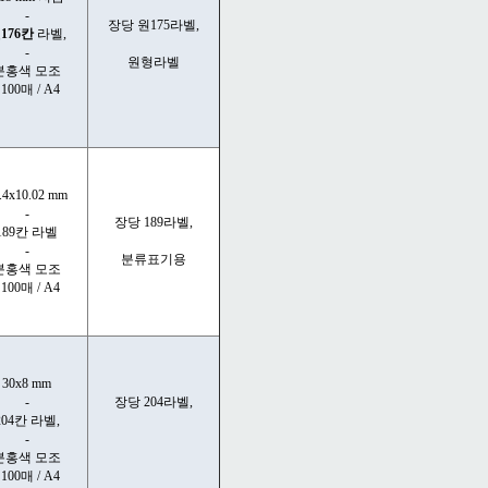
-
장당 원175라벨,
176칸
라벨,
-
원형라벨
분홍색 모조
 100매 / A4
.4x10.02 mm
-
장당 189라벨,
189칸 라벨
-
분류표기용
분홍색 모조
 100매 / A4
30x8 mm
-
장당 204라벨,
204칸 라벨,
-
분홍색 모조
 100매 / A4