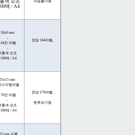
홍색 모조
파일홀더용
100매 / A4
50x6 mm
-
장당 144라벨,
144칸 라벨
-
분홍색 모조
 100매 / A4
15x15 mm
 정사각형라벨
장당 176라벨,
176칸 라벨
-
분류표기용
분홍색 모조
 100매 / A4
15 mm 지름