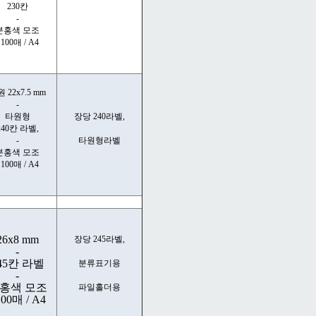
230칸
-
분홍색 모조
 100매 / A4
 22x7.5 mm
-
타원형
장당 240라벨,
240칸 라벨,
-
타원형라벨
분홍색 모조
 100매 / A4
26x8 mm
장당 245라벨,
-
45칸 라벨
분류표기용
-
홍색 모조
파일홀더용
100매 / A4