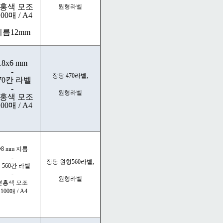
홍색 모조
원형라벨
100매 / A4
지름12mm
18x6 mm
-
장당 470라벨,
70칸 라벨
-
원형라벨
홍색 모조
100매 / A4
Φ8 mm 지름
-
장당 원형560라벨,
 560칸 라벨
-
원형라벨
분홍색 모조
 100매 / A4