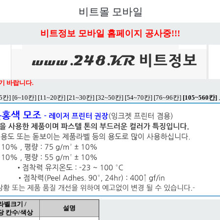
비트몰 모바일
비트정보 모바일 홈페이지 공사중!!!
기 바랍니다.
~5칸]
[6~10칸]
[11~20칸]
[21~30칸]
[32~50칸]
[54~70칸]
[76~96칸]
[105~560칸]
라벨크기 /
설명
당 칸수/색상