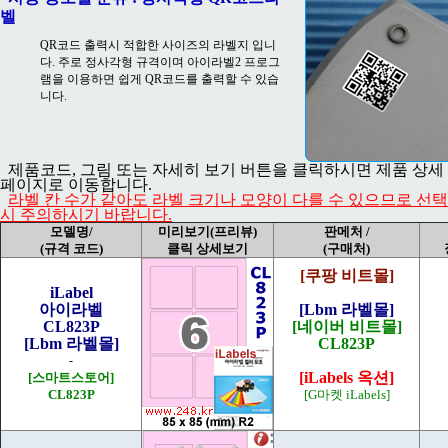
벨
QR코드 출력시 적합한 사이즈의 라벨지 입니
다. 주로 정사각형 규격이며 아이라벨2 프로그
램을 이용하면 쉽게 QR코드를 출력할 수 있습
니다.
제품코드, 그림 또는 자세히 보기 버튼을 클릭하시면 제품 상세
페이지로 이동합니다.
라벨 칸 수가 같아도 라벨 크기나 모양이 다를 수 있으므로 선택
시 주의하시기 바랍니다.
모델명/
미리보기(프리뷰)
판메처 /
(규격 코드)
클릭 상세보기
(구매처)
[쿠팡 비트몰]
iLabel
아이라벨
[Lbm 라벨몰]
CL823P
[네이버 비트몰]
[Lbm 라벨몰]
CL823P
-
[iLabels 옥션]
[스마트스토어]
CL823P
[G마켓 iLabels]