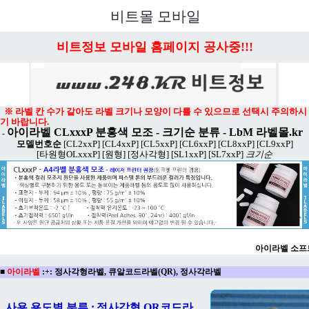
메뉴 열기
비트몰 모바일
비트정보 모바일 홈페이지 공사중!!!
※ 라벨 칸 수가 같아도 라벨 크기나 모양이 다를 수 있으므로 선택시 주의하시
기 바랍니다.
아이라벨 CLxxxP 분홍색 모조 - 크기순 분류
-
LbM 라벨몰.kr
-
모델번호순
[CL2xxP]
[CL4xxP]
[CL5xxP]
[CL6xxP]
[CL8xxP]
[CL9xxP]
[타원형OLxxxP]
[원형]
[정사각형]
[SL1xxP]
[SL7xxP]
크기순
아이라벨 소프
■
아이라벨
:+:
정사각형라벨, 큐알코드라벨(QR), 정사각라벨
사용 용도별 분류 :
정사각형 QR코드라