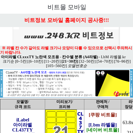
메뉴 열기
비트몰 모바일
비트정보 모바일 홈페이지 공사중!!!
※ 라벨 칸 수가 같아도 라벨 크기나 모양이 다를 수 있으므로 선택시 주의하시
기 바랍니다.
아이라벨 CLxxxTY 노란색 모조용 - 칸수별 분류 (A4라벨)
-
LbM 라벨몰.kr
크기순
[0~5칸]
[6~10칸]
[11~20칸]
[21~30칸]
[32~50칸]
[54~70칸]
[76~96칸]
[105~560칸]
모델번호순
모델명/
미리보기/
판메처 /
라
규격 코드
프리뷰
구매처
장당
[쿠팡 비트몰]
iLabel
63.8
아이라벨
[Lbm 라벨몰]
CL437TY
[네이버 비트몰]
21