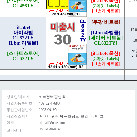
[스마트스토어]
[iLabels 옥션]
- 1
CL456TY
[G마켓 iLabels]
[11번가 비트몰]
[쿠팡 비트몰]
iLabel
12.
아이라벨
[Lbm 라벨몰]
CL632TY
[네이버 비트몰]
3
[Lbm 라벨몰]
CL632TY]
-
노
[스마트스토어]
[iLabels 옥션]
- 
CL632TY
[G마켓 iLabels]
[11번가 비트몰]
상호명/대표자
비트정보/김승호
사업자등록번호
409-02-47680
통신판매업번호
2003-00195
사업장소재지
[61060] 광주 북구 초당로7번길 17, 101호
메일
bitmall@nate.com
0502-080-0248
고객센터