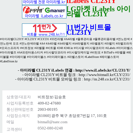
iLabels CL231Y
[ G마켓 iLabels 아이
라벨 CL231Y
11번가 비트몰
CL231Y
#아이라벨CL231Y #CL231Y #CLY231 #33칸라벨 #A4라벨 #물류관리용 #물류관리용라벨 #연노란색 #
연노란색 모조 #연노란색라벨 #A4 #A4라벨 #A4라벨지 #A4라벨용지 #라벨용지 #라벨지 #라벨프라자
#오피스프라자 #비트정보 #라벨몰 #비트몰 #248 #248.kr #이사팔 #이사팔코리아 #iLabels #아이라벨스
#아이라벨즈 #A4프린터용스티커 #이사팔닷코리아 #이사팔닷케이알 #비틴포 # BiTinFo #라벨몰 #레
이블몰 #아이레이블 #아이레이블스 #아이래이블스 #라벨스토어 #LabelStore #레이블스토어
#LabelStore.kr
- 아이라벨 CL231Y iLabels 연결 :
http://www.iLabels.kr/CL/231/Y/
- 아이라벨 CL231Y 비트몰 링크 :
http://www.bitmall.kr/CLY/231/
- 아이라벨 CL231Y 비트몰 모바일 링크 :
http://m.248.co.kr/CLY/231/
상호명/대표자
비트정보/김승호
사업자등록번호
409-02-47680
통신판매업번호
2003-00195
사업장소재지
[61060] 광주 북구 초당로7번길 17, 101호
메일
bitmall@nate.com
0502-080-0248
고객센터