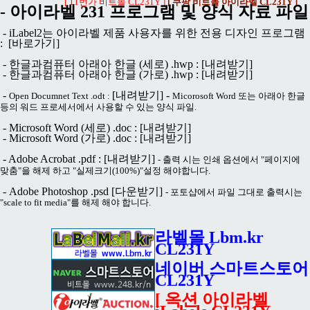
[ 11번가 비트몰 CL231Y ]
[ 쿠팡 비트몰 아이라벨 CL231Y ]
- 아이라벨 231 프로그램 및 양식 자료 파일
- iLabel2는 아이라벨 제품 사용자를 위한 전용 디자인 프로그램
:
[바로가기]
- 한글과컴퓨터 아래아 한글 (세로) .hwp :
[내려받기]
- 한글과컴퓨터 아래아 한글 (가로) .hwp :
[내려받기]
-
[내려받기]
-
Open Documnet Text .odt :
Micorosoft Word 또는 아래아 한글
등의 워드 프로세서에서 사용할 수 있는 양식 파일.
- Microsoft Word (세로) .doc :
[내려받기]
- Microsoft Word (가로) .doc :
[내려받기]
- Adobe Acrobat .pdf :
[내려받기]
- 출력 시는 인쇄 옵션에서 "페이지에
맞춤"을 해제 하고 "실제크기(100%)"설정 해야합니다.
- Adobe Photoshop .psd
[다운받기]
- 포토샵에서 파일 그대로 출력시는
"scale to fit media"를 해제 해야 합니다.
라벨몰 Lbm.kr
CL231Y
네이버 스마트스토어
CL231Y
[ 옥션 아이라벨