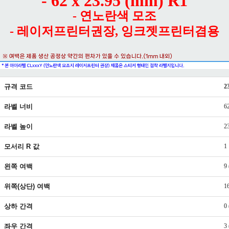
- 62 x 23.95 (mm) R1
- 연노란색 모조
- 레이저프린터권장, 잉크젯프린터겸용
규격 코드
2
라벨 너비
6
라벨 높이
2
모서리 R 값
1
왼쪽 여백
9
위쪽(상단) 여백
1
상하 간격
0
좌우 간격
3