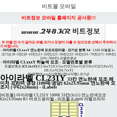
메뉴 열기
비트몰 모바일
비트정보 모바일 홈페이지 공사중!!!
※ 라벨 칸 수가 같아도 라벨 크기나 모양이 다를 수 있으므로 선택시 주의하시
기 바랍니다.
아이라벨 CLxxxY 연노란색 모조프린터용 - 크기순 분류 A4
-
LbM 라벨몰.kr
-
크기순
[0~5칸]
[6~10칸]
[11~20칸]
[21~30칸]
[32~50칸]
[51~70칸]
[71~100칸]
[101~560칸]
모델번호순
아이라벨 CLxxxY 하늘색 모조
- 모델번호별 분류
-
모델번호순
[CL2xxY]
[CL4xxY]
[CL5xxY]
[CL6xxY]
[CL8xxY]
[CL9xxY]
[SL1xxY]
[SL7xxY]
[타원형OLxxxY]
[원형]
[정사각형]
크기순
아이라벨 CL231Y
33칸 연노란색 모조 레
이저 프린터 권장 [100매/권당] 62x23.95mm 연노란색 모
조지 (구62x24mm) - iLabels
[비트몰] 아이라벨 CL231Y 100매 33칸(3x11) 연노란색모조
62x23.95mm R1 바코드용라벨 - 비트몰 iLabels 라벨프라자