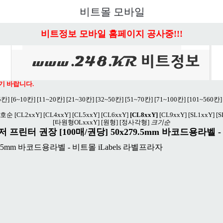
비트몰 모바일
비트정보 모바일 홈페이지 공사중!!!
기 바랍니다.
5칸]
[6~10칸]
[11~20칸]
[21~30칸]
[32~50칸]
[51~70칸]
[71~100칸]
[101~560칸]
호순
[CL2xxY]
[CL4xxY]
[CL5xxY]
[CL6xxY]
[CL8xxY]
[CL9xxY]
[SL1xxY]
[S
[타원형OLxxxY]
[원형]
[정사각형]
크기순
린터 권장 [100매/권당] 50x279.5mm 바코드용라벨 - iL
9.5mm 바코드용라벨 - 비트몰 iLabels 라벨프라자