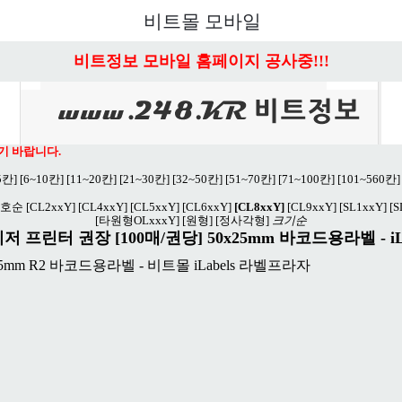
비트몰 모바일
비트정보 모바일 홈페이지 공사중!!!
기 바랍니다.
5칸]
[6~10칸]
[11~20칸]
[21~30칸]
[32~50칸]
[51~70칸]
[71~100칸]
[101~560칸]
호순
[CL2xxY]
[CL4xxY]
[CL5xxY]
[CL6xxY]
[CL8xxY]
[CL9xxY]
[SL1xxY]
[S
[타원형OLxxxY]
[원형]
[정사각형]
크기순
 프린터 권장 [100매/권당] 50x25mm 바코드용라벨 - iLa
25mm R2 바코드용라벨 - 비트몰 iLabels 라벨프라자