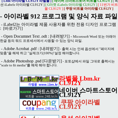
[ Lbm 아이라벨 CL912Y 라벨몰 ]
[ 네이버 스마트스토어 비트몰 CL912Y ]
[ 옥
션 iLabels 아이라벨 CL912Y ]
[ G마켓 iLabels 아이라벨 CL912Y ]
[ 11번가 비트
몰 CL912Y ]
[ 쿠팡 비트몰 아이라벨 CL912Y ]
- 아이라벨 912 프로그램 및 양식 자료 파일
- iLabel2는 아이라벨 제품 사용자를 위한 전용 디자인 프로그램
:
[바로가기]
- Open Documnet Text .odt :
[내려받기]
-
Micorosoft Word 또는 아래아
한글 등의 워드 프로세서에서 사용할 수 있는 양식 파일.
- Adobe Acrobat .pdf :
[내려받기]
- 출력 시는 인쇄 옵션에서 "페이지에
맞춤"을 해제 하고 "실제크기(100%)"설정 해야합니다.
- Adobe Photoshop .psd
[다운받기]
- 포토샵에서 파일 그대로 출력시는
"scale to fit media"를 해제 해야 합니다.
라벨몰 Lbm.kr
CL912Y
네이버 스마트스토어
CL912Y
쿠팡 아이라벨
CL912Y