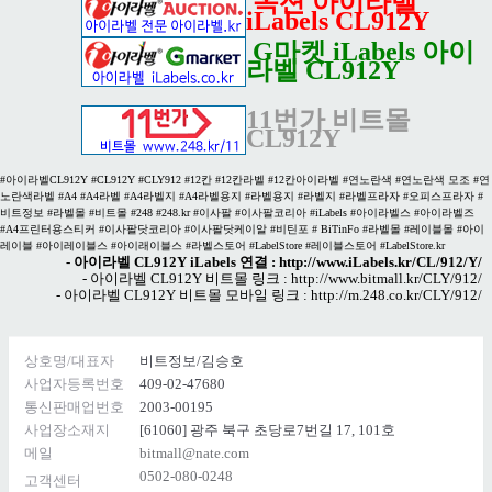
옥션 아이라벨
iLabels CL912Y
G마켓 iLabels 아이
라벨 CL912Y
11번가 비트몰
CL912Y
#아이라벨CL912Y #CL912Y #CLY912 #12칸 #12칸라벨 #12칸아이라벨 #연노란색 #연노란색 모조 #연
노란색라벨 #A4 #A4라벨 #A4라벨지 #A4라벨용지 #라벨용지 #라벨지 #라벨프라자 #오피스프라자 #
비트정보 #라벨몰 #비트몰 #248 #248.kr #이사팔 #이사팔코리아 #iLabels #아이라벨스 #아이라벨즈
#A4프린터용스티커 #이사팔닷코리아 #이사팔닷케이알 #비틴포 # BiTinFo #라벨몰 #레이블몰 #아이
레이블 #아이레이블스 #아이래이블스 #라벨스토어 #LabelStore #레이블스토어 #LabelStore.kr
- 아이라벨 CL912Y iLabels 연결 :
http://www.iLabels.kr/CL/912/Y/
- 아이라벨 CL912Y 비트몰 링크 :
http://www.bitmall.kr/CLY/912/
- 아이라벨 CL912Y 비트몰 모바일 링크 :
http://m.248.co.kr/CLY/912/
상호명/대표자
비트정보/김승호
사업자등록번호
409-02-47680
통신판매업번호
2003-00195
사업장소재지
[61060] 광주 북구 초당로7번길 17, 101호
메일
bitmall@nate.com
0502-080-0248
고객센터