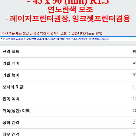
- 45 x 90 (mm) R1.5
- 연노란색 모조
- 레이저프린터권장, 잉크젯프린터겸용
규격 코드
9
라벨 너비
4
라벨 높이
9
모서리 R 값
1.
왼쪽 여백
1
위쪽(상단) 여백
1
상하 간격
2
좌우 간격
2