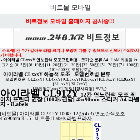
메뉴 열기
비트몰 모바일
비트정보 모바일 홈페이지 공사중!!!
※ 라벨 칸 수가 같아도 라벨 크기나 모양이 다를 수 있으므로 선택시 주의하시
기 바랍니다.
아이라벨 CLxxxY 연노란색 모조프린터용 - 크기순 분류 A4
-
LbM 라벨몰.kr
-
크기순
[0~5칸]
[6~10칸]
[11~20칸]
[21~30칸]
[32~50칸]
[51~70칸]
[71~100칸]
[101~560칸]
모델번호순
아이라벨 CLxxxY 하늘색 모조
- 모델번호별 분류
-
모델번호순
[CL2xxY]
[CL4xxY]
[CL5xxY]
[CL6xxY]
[CL8xxY]
[CL9xxY]
[SL1xxY]
[SL7xxY]
[타원형OLxxxY]
[원형]
[정사각형]
크기순
아이라벨 CL912Y
12칸 연노란색 모조 레
이저 프린터 권장 [100매/권당] 45x90mm 스티커 A4 라벨
지 - iLabels
[비트몰] 아이라벨 CL912Y 100매 12칸(4x3) 연노란색모조
45x90mm R1.5 - 비트몰 iLabels 라벨프라자