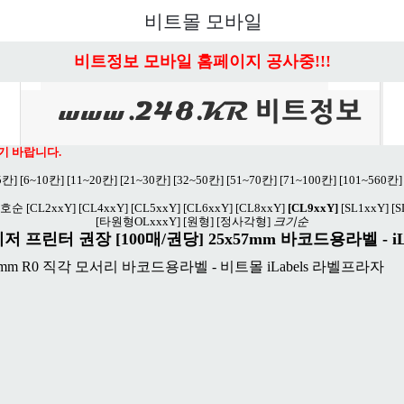
비트몰 모바일
비트정보 모바일 홈페이지 공사중!!!
기 바랍니다.
5칸]
[6~10칸]
[11~20칸]
[21~30칸]
[32~50칸]
[51~70칸]
[71~100칸]
[101~560칸]
호순
[CL2xxY]
[CL4xxY]
[CL5xxY]
[CL6xxY]
[CL8xxY]
[CL9xxY]
[SL1xxY]
[S
[타원형OLxxxY]
[원형]
[정사각형]
크기순
 프린터 권장 [100매/권당] 25x57mm 바코드용라벨 - iLa
57mm R0 직각 모서리 바코드용라벨 - 비트몰 iLabels 라벨프라자