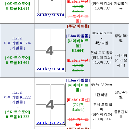
[iLabels 옥션]
[스마트스토어]
(점착력 강화)
파일홀더
[G마켓
비트몰 KL614
- 100매 / A4
용
iLabels]
[11번가 비트
몰]
[쿠팡 비트몰]
105x148.5 mm
[ Lbm 라벨몰 ]
장당 4라
iLabel
-
[내이버 비트
벨,
아이라벨 KL604
4칸
라벨
몰]
[ 라벨몰 ]
-
KL604]
-
흰색 모조 찰딱
- 사각형
[스마트스토어]
(점착력 강화)
[iLabels 옥션]
(직각 모
비트몰 KL604
- 100매 / A4
[G마켓
서리)
iLabels]
[ Lbm 라벨몰 ]
[네이버 비트
99.5x138.2mm
몰]
iLabel
장당 4라
4칸
라벨,
아이라벨 KL222
벨,
[iLabels 옥션]
[ 라벨몰 ]
[G마켓
- 흰색 모조 찰
-
iLabels]
딱
[스마트스토어]
물류관리
(점착력 강화)
비트몰 KL222
용
[11번가 비트
- 100매 / A4
몰]