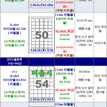
비트몰 KL586
- 100매 / A4
[11번가 비트
몰]
[쿠팡 비트몰]
[ Lbm 라벨몰 ]
[네이버 비트
32x25.05 mm
몰]
iLabel
-
장당 50라
아이라벨 KL550
50칸
라벨
[iLabels 옥션]
벨,
[ 라벨몰 ]
-
[G마켓
흰색 모조 찰딱
-
iLabels]
(점착력 강화)
[스마트스토어]
바코드용
- 100매 / A4
비트몰 KL550
[11번가 비트
몰]
[쿠팡 비트몰]
[칸수별분류
54칸~96칸]
[ Lbm 라벨몰 ]
954
30x30mm
[네이버 비트
iLabel
-
장당 54라
몰]
아이라벨 KL954
54칸
라벨,
벨,
KL954]
[ 라벨몰 ]
-
-
흰색 모조 찰딱
- 정사각
[iLabels 옥션]
[스마트스토어]
(점착력 강화)
형라벨
[G마켓
비트몰 KL954]
- 100매 / A4
iLabels]
[ Lbm 라벨몰 ]