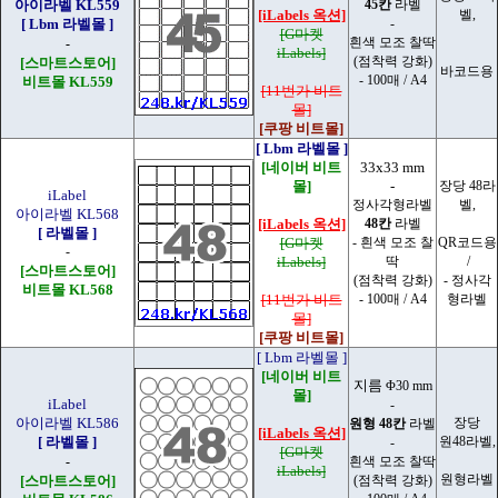
아이라벨 KL559
45칸
라벨
[iLabels 옥션]
벨,
[ Lbm 라벨몰 ]
-
[G마켓
흰색 모조 찰딱
-
iLabels]
(점착력 강화)
[스마트스토어]
바코드용
- 100매 / A4
비트몰 KL559
[11번가 비트
몰]
[쿠팡 비트몰]
[ Lbm 라벨몰 ]
[네이버 비트
33x33 mm
몰]
-
장당 48라
iLabel
정사각형라벨
벨,
아이라벨 KL568
[iLabels 옥션]
48칸
라벨
[ 라벨몰 ]
[G마켓
- 흰색 모조 찰
QR코드용
-
iLabels]
딱
/
[스마트스토어]
(점착력 강화)
- 정사각
비트몰 KL568
[11번가 비트
- 100매 / A4
형라벨
몰]
[쿠팡 비트몰]
[ Lbm 라벨몰 ]
[네이버 비트
지름
Φ30 mm
몰]
iLabel
-
아이라벨 KL586
장당
원형 48칸
라벨
[iLabels 옥션]
[ 라벨몰 ]
원48라벨,
-
[G마켓
-
흰색 모조 찰딱
iLabels]
원형라벨
[스마트스토어]
(점착력 강화)