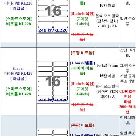
-
아이라벨 KL228
몰]
벨,
16칸
라벨
[ 라벨몰 ]
-
[iLabels 옥션]
흰색 모조 찰딱
[스마트스토어]
[G마켓
일반 주소
(점착력 강화)
비트몰 KL228
iLabels]
용
- 100매 / A4
[11번가 비트
몰]
장당 16라
[쿠팡 비트몰]
벨,
[ Lbm 라벨몰 ]
99.1x34.8 mm
CD번호부
iLabel
[네이버 비트
-
용
아이라벨 KL428
몰]
16칸
라벨
기본 규격
[ 라벨몰 ]
주소라벨
-
[iLabels 옥션]
흰색 모조 찰딱
[스마트스토어]
[G마켓
(점착력 강화)
CD번호부
비트몰 KL428
iLabels]
- 100매 / A4
전용
라벨
[11번가 비트
2000~2018
몰]
년
장당 18라
벨,
[쿠팡 비트몰]
일반 주소
[ Lbm 라벨몰 ]
99.8x29.89 mm