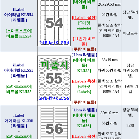
[네이버 비트
26x29.53 mm
몰]
iLabel
-
장당 54라
아이라벨 KL554
54칸
라벨
[iLabels 옥션]
벨,
[ 라벨몰 ]
-
[G마켓
흰색 모조 찰딱
-
iLabels]
(점착력 강화)
[스마트스토어]
바코드용
- 100매 / A4
비트몰 KL554
[11번가 비트
몰]
[쿠팡 비트몰]
[ Lbm 라벨몰 ]
[네이버 비트
38x19 mm
iLabel
몰]
-
장당
아이라벨 KL555
KL555]
타원 55칸
라벨
타원 55라
[ 라벨몰 ]
-
벨,
-
[iLabels 옥션]
흰색 모조 찰딱
[스마트스토어]
[G마켓
(점착력 강화)
타원형 라
비트몰 KL555
iLabels]
- 100매 / A4
벨
[쿠팡 비트몰]
[ Lbm 라벨몰 ]
장당 56라
80x10 mm
iLabel
[네이버 비트
벨,
-
아이라벨 KL656
몰]
56칸
라벨
[ 라벨몰 ]
KL656]
2x28
-
-
흰색 모조 찰딱
[스마트스토어]
[iLabels 옥션]