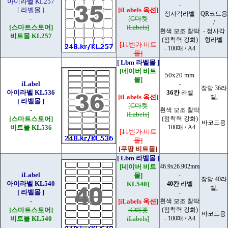
아이라벨 KL257
-
[ 라벨몰 ]
[iLabels 옥션]
정사각라벨
QR코드용
-
[G마켓
/
[스마트스토어]
iLabels]
흰색 모조 찰딱
- 정사각
비트몰 KL257
(점착력 강화)
형라벨
[11번가 비트
- 100매 / A4
몰]
[ Lbm 라벨몰 ]
[네이버 비트
50x20 mm
몰]
iLabel
-
장당 36라
아이라벨 KL536
36
칸
라벨
[iLabels 옥션]
벨,
[ 라벨몰 ]
-
[G마켓
-
흰색 모조 찰딱
iLabels]
[스마트스토어]
(점착력 강화)
바코드용
비트몰 KL536
- 100매 / A4
[11번가 비트
몰]
[쿠팡 비트몰]
[ Lbm 라벨몰 ]
[네이버 비트
46.9x26.902mm
iLabel
몰]
-
장당 40라
아이라벨 KL540
KL540]
40칸
라벨
벨,
[ 라벨몰 ]
-
-
[iLabels 옥션]
흰색 모조 찰딱
[스마트스토어]
[G마켓
(점착력 강화)
바코드용
비트몰 KL540
iLabels]
- 100매 / A4