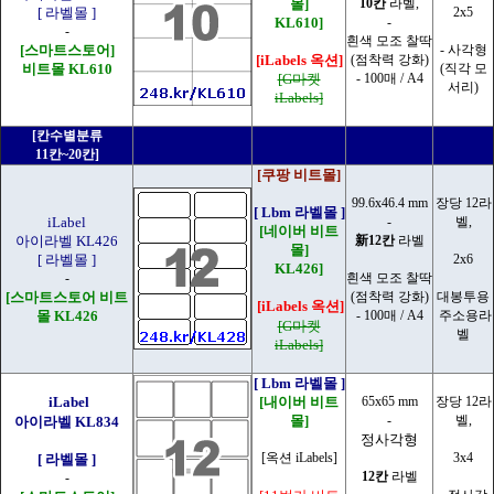
몰]
10칸
라벨,
[ 라벨몰 ]
2x5
KL610]
-
-
흰색 모조 찰딱
[스마트스토어]
- 사각형
[iLabels 옥션]
(점착력 강화)
비트몰 KL610
(직각 모
[G마켓
- 100매 / A4
서리)
iLabels]
[칸수별분류
11칸~20칸]
[쿠팡 비트몰]
99.6x46.4 mm
장당 12라
[ Lbm 라벨몰 ]
iLabel
-
벨,
[네이버 비트
아이라벨 KL426
新12칸
라벨
몰]
[ 라벨몰 ]
2x6
KL426]
-
흰색 모조 찰딱
[스마트스토어 비트
(점착력 강화)
대봉투용
[iLabels 옥션]
몰 KL426
- 100매 / A4
주소용라
[G마켓
벨
iLabels]
[ Lbm 라벨몰 ]
iLabel
[내이버 비트
65x65 mm
장당 12라
몰]
-
벨,
아이라벨 KL834
정사각형
[옥션 iLabels]
3x4
[ 라벨몰 ]
12칸
라벨
-