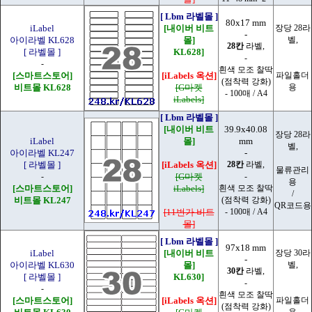
[ Lbm 라벨몰 ]
80x17 mm
iLabel
[내이버 비트
장당 28라
-
아이라벨 KL628
몰]
벨,
28칸
라벨,
[ 라벨몰 ]
KL628]
-
-
흰색 모조 찰딱
[스마트스토어]
[iLabels 옥션]
파일홀더
(점착력 강화)
비트몰 KL628
[G마켓
용
- 100매 / A4
iLabels]
[ Lbm 라벨몰 ]
[내이버 비트
39.9x40.08
장당 28라
iLabel
몰]
mm
벨,
아이라벨 KL247
-
[ 라벨몰 ]
[iLabels 옥션]
28칸
라벨,
물류관리
-
[G마켓
-
용
[스마트스토어]
iLabels]
흰색 모조 찰딱
/
비트몰 KL247
(점착력 강화)
QR코드용
[11번가 비트
- 100매 / A4
몰]
[ Lbm 라벨몰 ]
97x18 mm
iLabel
[내이버 비트
장당 30라
-
아이라벨 KL630
몰]
벨,
30칸
라벨,
[ 라벨몰 ]
KL630]
-
-
흰색 모조 찰딱
[스마트스토어]
[iLabels 옥션]
파일홀더
(점착력 강화)