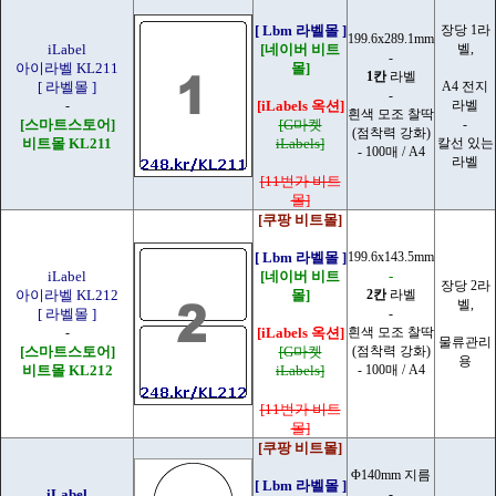
[ Lbm 라벨몰 ]
장당 1라
199.6x289.1mm
iLabel
[네이버 비트
벨,
-
아이라벨 KL211
몰]
1칸
라벨
[ 라벨몰 ]
A4 전지
-
-
[iLabels 옥션]
라벨
흰색 모조 찰딱
[스마트스토어]
[G마켓
-
(점착력 강화)
비트몰 KL211
iLabels]
칼선 있는
- 100매 / A4
라벨
[11번가 비트
몰]
[쿠팡 비트몰]
[ Lbm 라벨몰 ]
199.6x143.5mm
iLabel
[네이버 비트
-
장당 2라
아이라벨 KL212
몰]
2칸
라벨
벨,
[ 라벨몰 ]
-
-
[iLabels 옥션]
흰색 모조 찰딱
물류관리
[스마트스토어]
[G마켓
(점착력 강화)
용
비트몰 KL212
iLabels]
- 100매 / A4
[11번가 비트
몰]
[쿠팡 비트몰]
Φ140mm 지름
[ Lbm 라벨몰 ]
iLabel
-