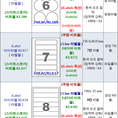
원 6라벨,
[ 라벨몰 ]
-
[iLabels 옥션]
- 흰색 모조 찰
[스마트스토어]
[G마켓
딱
원형라벨
비트몰 KL506
iLabels]
(점착력 강화)
- 100매 / A4
[11번가 비트
몰]
[쿠팡 비트몰]
159.5x38.07mm
[ Lbm 라벨몰 ]
iLabel
장당 7라
[네이버 비트
아이라벨 KL617
7칸
라벨
벨,
몰]
[ 라벨몰 ]
-
KL617]
-
흰색 모조 찰딱
[스마트스토어]
(점착력 강화)
파일홀더
[iLabels 옥션]
비트몰 KL617
- 100매 / A4
용
[G마켓
iLabels]
[쿠팡 비트몰]
190x 35 mm
[ Lbm 라벨몰 ]
iLabel
-
장당 8라
[내이버 비트
아이라벨 KL618
8칸
라벨
벨,
몰]
[ 라벨몰 ]
-
KL618]
-
흰색 모조 찰딱
[스마트스토어]
(점착력 강화)
파일홀더
[iLabels 옥션]
비트몰 KL618
- 100매 / A4
용