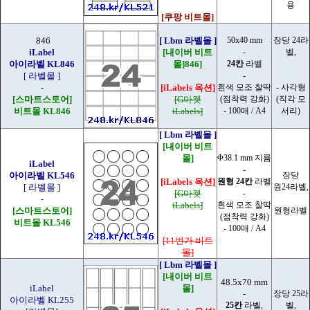
용
[쿠팡 비트몰]
846
[ Lbm 라벨몰 ]
50x40 mm
장당 24라
iLabel
[내이버 비트
-
벨,
아이라벨 KL846
몰]846]
24칸
라벨
[ 라벨몰 ]
-
-
[iLabels 옥션]
흰색 모조 찰딱
- 사각형
[스마트스토어]
[G마켓
(점착력 강화)
(직각 모
비트몰 KL846
iLabels]
- 100매 / A4
서리)
[ Lbm 라벨몰 ]
[내이버 비트
몰]
Φ38.1 mm 지름
iLabel
-
아이라벨 KL546
장당
[iLabels 옥션]
원형 24칸
라벨
[ 라벨몰 ]
원24라벨,
[G마켓
-
-
iLabels]
흰색 모조 찰딱
[스마트스토어]
원형라벨
(점착력 강화)
비트몰 KL546
- 100매 / A4
[11번가 비트
몰]
[ Lbm 라벨몰 ]
[내이버 비트
48.5x70 mm
iLabel
몰]
-
장당 25라
아이라벨 KL255
25칸
라벨,
벨,