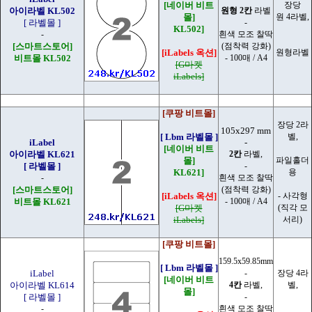
[네이버 비트
장당
아이라벨 KL502
원형 2칸
라벨
몰]
원 4라벨,
[ 라벨몰 ]
-
KL502]
-
흰색 모조 찰딱
[스마트스토어]
(점착력 강화)
[iLabels 옥션]
원형라벨
비트몰 KL502
- 100매 / A4
[G마켓
iLabels]
[쿠팡 비트몰]
장당 2라
105x297 mm
[ Lbm 라벨몰 ]
벨,
iLabel
-
[네이버 비트
아이라벨 KL621
2칸
라벨,
몰]
파일홀더
[ 라벨몰 ]
-
KL621]
용
-
흰색 모조 찰딱
[스마트스토어]
(점착력 강화)
[iLabels 옥션]
- 사각형
비트몰 KL621
- 100매 / A4
[G마켓
(직각 모
iLabels]
서리)
[쿠팡 비트몰]
159.5x59.85mm
[ Lbm 라벨몰 ]
iLabel
-
장당 4라
[네이버 비트
아이라벨 KL614
4칸
라벨,
벨,
몰]
[ 라벨몰 ]
-
-
흰색 모조 찰딱