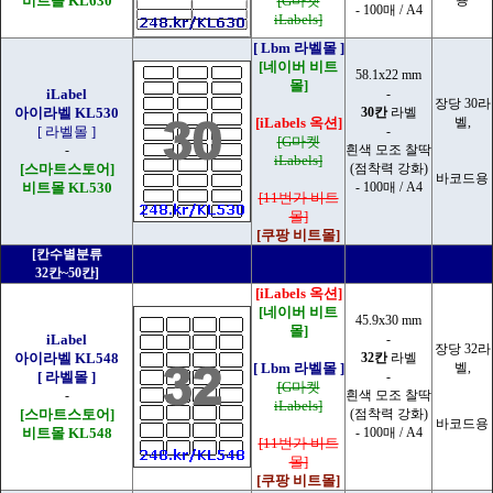
비트몰 KL630
[G마켓
용
- 100매 / A4
iLabels]
[ Lbm 라벨몰 ]
[네이버 비트
58.1x22 mm
몰]
iLabel
-
장당 30라
아이라벨 KL530
30칸
라벨
[iLabels 옥션]
벨,
[ 라벨몰 ]
-
[G마켓
-
흰색 모조 찰딱
iLabels]
[스마트스토어]
(점착력 강화)
바코드용
비트몰 KL530
- 100매 / A4
[11번가 비트
몰]
[쿠팡 비트몰]
[칸수별분류
32칸~50칸]
[iLabels 옥션]
[네이버 비트
45.9x30 mm
몰]
iLabel
-
장당 32라
아이라벨 KL548
32칸
라벨
[ Lbm 라벨몰 ]
벨,
[ 라벨몰 ]
-
[G마켓
-
흰색 모조 찰딱
iLabels]
[스마트스토어]
(점착력 강화)
바코드용
비트몰 KL548
- 100매 / A4
[11번가 비트
몰]
[쿠팡 비트몰]