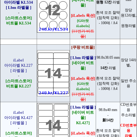
아이라벨 KL534
원형 12칸
라벨
몰]
[ Lbm 라벨몰 ]
장당
-
흰색 모조 찰딱
[iLabels 옥션]
원12라벨,
[스마트스토어]
(점착력 강화)
[G마켓
비트몰 KL534
- 100매 / A4
iLabels]
원형라벨
[11번가 비트
몰]
[쿠팡 비트몰]
[ Lbm 라벨몰 ]
98.8x38.05 mm
iLabel
장당 14라
[네이버 비트
-
아이라벨 KL227
벨,
몰]
14칸
라벨
[ 라벨몰 ]
-
[iLabels 옥션]
흰색 모조 찰딱
[스마트스토어]
일반 주소
[G마켓
(점착력 강화)
비트몰 KL227
용
iLabels]
- 100매 / A4
[11번가 비트
몰]
CD번호부
[ Lbm 라벨몰 ]
98.8x40 mm
용
iLabel
[네이버 비트
-
주소라벨
아이라벨 KL427
몰]
新14칸
[ 라벨몰 ]
KL427]
CD번호부
-
흰색 모조 찰딱
용
[스마트스토어]
[iLabels 옥션]
(점착력 강화)
라벨