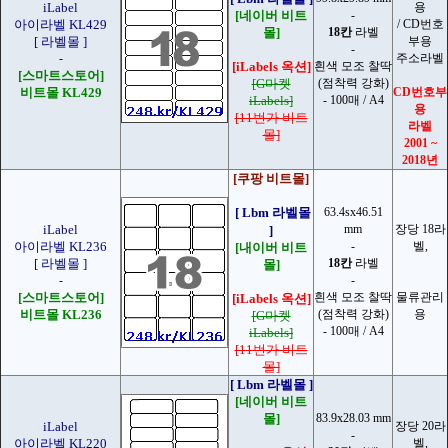
iLabel
용
[네이버 비트
-
아이라벨 KL429
/
CD번호
몰]
18칸
라벨
[ 라벨몰 ]
부용
-
-
주소라벨
[iLabels 옥션]
흰색 모조 찰딱
[스마트스토어]
[G마켓
(점착력 강화)
비트몰 KL429
CD번호부
iLabels]
- 100매 / A4
용
[11번가 비트
라벨
몰]
2001 ~
2018년
[쿠팡 비트몰]
[ Lbm 라벨몰
63.4sx46.51
iLabel
mm
장당 18라
]
아이라벨 KL236
-
벨,
[내이버 비트
[ 라벨몰 ]
18칸
라벨
몰]
-
-
[스마트스토어]
흰색 모조 찰딱
물류관리
[iLabels 옥션]
비트몰 KL236
(점착력 강화)
용
[G마켓
- 100매 / A4
iLabels]
[11번가 비트
몰]
[ Lbm 라벨몰 ]
[네이버 비트
몰]
83.9x28.03 mm
iLabel
장당 20라
-
아이라벨 KL220
벨,