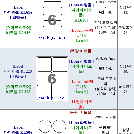
119x42.76mm
[ Lbm 라벨몰 ]
iLabel
-
장당 6라
[네이버 비트
아이라벨 KL616
6칸
라벨
벨,
몰]
[ 라벨몰 ]
-
KL616]
-
흰색 모조 찰딱
[스마트스토어]
(점착력 강화)
파일홀더
[iLabels 옥션]
비트몰 KL616
- 100매 / A4
용
[G마켓
iLabels]
[쿠팡 비트몰]
98.8x92.7mm
[ Lbm 라벨몰 ]
iLabel
[네이버 비트
장당 6라
6칸
라벨
아이라벨 KL223
몰]
벨,
-
[ 라벨몰 ]
= 흰색 모조 찰
-
[iLabels 옥션]
딱
[스마트스토어]
[G마켓
물류관리
(점착력 강화)
비트몰 KL223
iLabels]
용
- 100매 / A4
[11번가 비트
몰]
[쿠팡 비트몰]
Φ85 mm 지름
[ Lbm 라벨몰 ]
iLabel
[네이버 비트
원형 6칸
장당
아이라벨 KL506
몰]
라벨