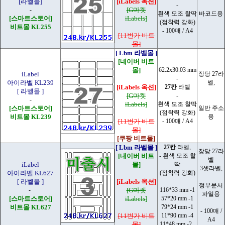
[라벨몰]
[iLabels 옥션]
-
-
[G마켓
흰색 모조 찰딱
바코드용
[스마트스토어]
iLabels]
(점착력 강화)
비트몰 KL255
- 100매 / A4
[11번가 비트
몰]
[ Lbm 라벨몰 ]
[네이버 비트
몰]
62.2x30.03 mm
iLabel
장당 27라
-
아이라벨 KL239
벨,
[iLabels 옥션]
27칸
라벨
[ 라벨몰 ]
[G마켓
-
-
iLabels]
흰색 모조 찰딱
[스마트스토어]
일반 주소
(점착력 강화)
비트몰 KL239
용
[11번가 비트
- 100매 / A4
몰]
[쿠팡 비트몰]
[ Lbm 라벨몰 ]
27칸
라벨,
장당 27라
[내이버 비트
- 흰색 모조 찰
벨
iLabel
몰]
딱
3셋라벨,
아이라벨 KL627
(점착력 강화)
[ 라벨몰 ]
[iLabels 옥션]
정부문서
-
[G마켓
116*33 mm -1
파일용
[스마트스토어]
iLabels]
57*20 mm -1
비트몰 KL627
79*24 mm -1
- 100매 /
[11번가 비트
11*90 mm -4
A4
몰]
11*48 mm -2