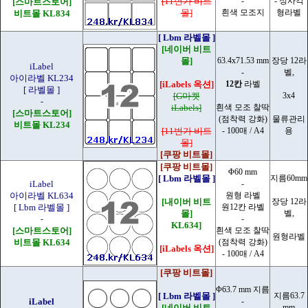
[11번가 비트
-
- 정사각
[스마트스토어]
몰]
흰색 모조지
형라벨
비트몰 KL834
[ Lbm 라벨몰 ]
[네이버 비트
몰]
63.4x71.53 mm
장당 12라
iLabel
-
벨,
아이라벨 KL234
[iLabels 옥션]
12칸
라벨
[ 라벨몰 ]
[G마켓
3x4
-
iLabels]
흰색 모조 찰딱
[스마트스토어]
(점착력 강화)
물류관리
비트몰 KL234
[11번가 비트
- 100매 / A4
용
몰]
[쿠팡 비트몰]
[쿠팡 비트몰]
Φ60 mm
[ Lbm 라벨몰 ]
지름60mm
iLabel
-
아이라벨 KL634
원형 라벨
[내이버 비트
장당 12라
[ Lbm 라벨몰 ]
원12칸 라벨
몰]
벨,
-
-
KL634]
[스마트스토어]
흰색 모조 찰딱
원형라벨
비트몰 KL634
(점착력 강화)
[iLabels 옥션]
- 100매 / A4
[쿠팡 비트몰]
Φ63.7 mm 지름
[ Lbm 라벨몰 ]
지름63.7
iLabel
-
[네이버 비트
mm