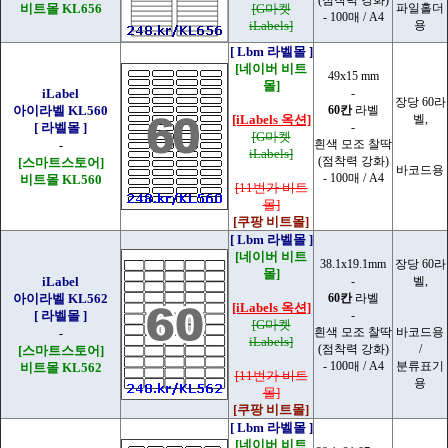
(점착력 강화)
비트몰 KL656
[G마켓
파일홀더
- 100매 / A4
iLabels]
용
[ Lbm 라벨몰 ]
[네이버 비트
49x15 mm
몰]
iLabel
-
장당 60라
아이라벨 KL560
60칸
라벨
[iLabels 옥션]
벨,
[ 라벨몰 ]
-
[G마켓
흰색 모조 찰딱
-
iLabels]
(점착력 강화)
[스마트스토어]
바코드용
- 100매 / A4
비트몰 KL560
[11번가 비트
몰]
[쿠팡 비트몰]
[ Lbm 라벨몰 ]
[네이버 비트
38.1x19.1mm
장당 60라
몰]
iLabel
-
벨,
아이라벨 KL562
60칸
라벨
[iLabels 옥션]
[ 라벨몰 ]
-
[G마켓
흰색 모조 찰딱
바코드용
-
iLabels]
(점착력 강화)
/
[스마트스토어]
- 100매 / A4
분류표기
비트몰 KL562
[11번가 비트
용
몰]
[쿠팡 비트몰]
[ Lbm 라벨몰 ]
[네이버 비트