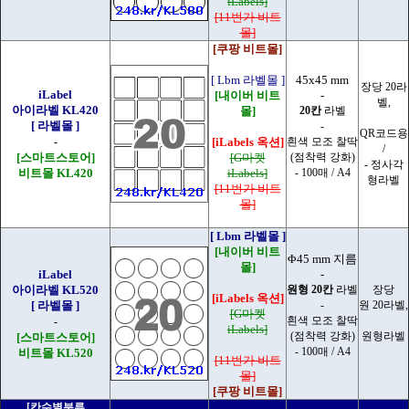
iLabels]
[11번가 비트
몰]
[쿠팡 비트몰]
[ Lbm 라벨몰 ]
45x45 mm
장당 20라
iLabel
[내이버 비트
-
벨,
아이라벨 KL420
몰]
20칸
라벨
[ 라벨몰 ]
-
QR코드용
-
[iLabels 옥션]
흰색 모조 찰딱
/
[스마트스토어]
[G마켓
(점착력 강화)
- 정사각
비트몰 KL420
iLabels]
- 100매 / A4
형라벨
[11번가 비트
몰]
[ Lbm 라벨몰 ]
[내이버 비트
Φ45 mm 지름
몰]
iLabel
-
아이라벨 KL520
원형 20칸
라벨
장당
[iLabels 옥션]
[ 라벨몰 ]
-
원 20라벨,
[G마켓
흰색 모조 찰딱
-
iLabels]
(점착력 강화)
원형라벨
[스마트스토어]
- 100매 / A4
비트몰 KL520
[11번가 비트
몰]
[쿠팡 비트몰]
[칸수별분류