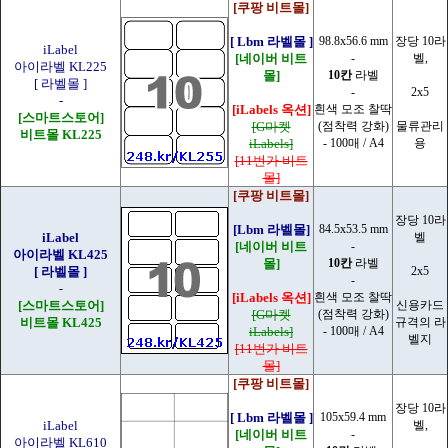
[쿠팡 비트몰]
[ Lbm 라벨몰 ]
98.8x56.6 mm
장당 10라
iLabel
[네이버 비트
-
벨,
아이라벨 KL225
몰]
10칸
라벨
[ 라벨몰 ]
-
2x5
-
[iLabels 옥션]
흰색 모조 찰딱
[스마트스토어]
[G마켓
(점착력 강화)
물류관리
비트몰 KL225
iLabels]
- 100매 / A4
용
[11번가 비트
몰]
[쿠팡 비트몰]
장당 10라
[Lbm 라벨몰]
84.5x53.5 mm
iLabel
벨
[네이버 비트
-
아이라벨 KL425
몰]
10칸
라벨
[ 라벨몰 ]
2x5
-
-
[iLabels 옥션]
흰색 모조 찰딱
[스마트스토어]
신용카드
[G마켓
(점착력 강화)
비트몰 KL425
규격의 라
iLabels]
- 100매 / A4
벨지
[11번가 비트
몰]
[쿠팡 비트몰]
장당 10라
[ Lbm 라벨몰 ]
105x59.4 mm
iLabel
벨,
[네이버 비트
-
아이라벨 KL610