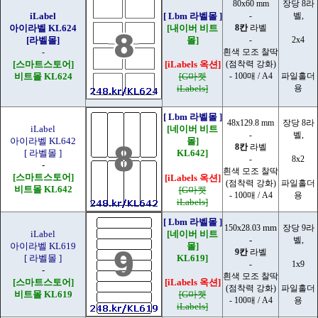
80x60 mm
장당 8라
iLabel
[ Lbm 라벨몰 ]
-
벨,
아이라벨 KL624
[내이버 비트
8칸
라벨
[라벨몰]
몰]
-
2x4
-
흰색 모조 찰딱
[스마트스토어]
[iLabels 옥션]
(점착력 강화)
비트몰 KL624
[G마켓
- 100매 / A4
파일홀더
iLabels]
용
[ Lbm 라벨몰 ]
48x129.8 mm
장당 8라
iLabel
[네이버 비트
-
벨,
아이라벨 KL642
몰]
8칸
라벨
[ 라벨몰 ]
KL642]
-
8x2
-
흰색 모조 찰딱
[스마트스토어]
[iLabels 옥션]
(점착력 강화)
파일홀더
비트몰 KL642
[G마켓
- 100매 / A4
용
iLabels]
[ Lbm 라벨몰 ]
mm
150x28.03
장당 9라
iLabel
[네이버 비트
-
벨,
아이라벨 KL619
몰]
9칸
라벨
[ 라벨몰 ]
KL619]
-
1x9
-
흰색 모조 찰딱
[스마트스토어]
[iLabels 옥션]
(점착력 강화)
파일홀더
비트몰 KL619
[G마켓
- 100매 / A4
용
iLabels]