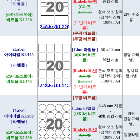
[iLabels 옥션]
20칸
라벨
[ 라벨몰 ]
[G마켓
-
-
iLabels]
흰색 모조 찰딱
[스마트스토어]
일반 주소
(점착력 강화)
비트몰 KL220
용
[11번가 비트
- 100매 / A4
몰]
[쿠팡 비트몰]
[쿠팡 비트몰]
iLabel
[ Lbm 라벨몰 ]
50 x50 mm
아이라벨 KL445
[네이버 비트
-
장당 20라
몰]
20칸
라벨
벨,
[ 라벨몰 ]
-
-
[iLabels 옥션]
흰색 모조 찰딱
- 정사각
[스마트스토어]
[G마켓
(점착력 강화)
형라벨
비트몰 KL445
iLabels]
- 100매 / A4
[11번가 비트
몰]
[쿠팡 비트몰]
Φ48 mm 지름
[ Lbm 라벨몰 ]
iLabel
-
[내이버 비트
장당
아이라벨 KL580
원형 20칸
라벨
몰]
원형 20라
[ 라벨몰 ]
-
벨,
-
흰색 모조 찰딱
[iLabels 옥션]
[스마트스토어]
(점착력 강화)
원형라벨
[G마켓
비트몰 KL580
- 100매 / A4