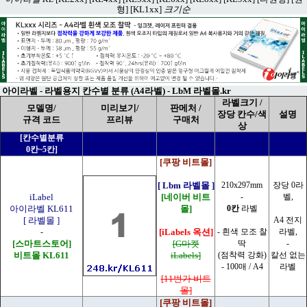
형]
[KL1xx]
크기순
아이라벨 - 라벨용지 칸수별 분류 (A4라벨) -
LbM 라벨몰.kr
라벨크기 /
모델명/
미리보기/
판메처 /
장당 칸수/색
설명
규격 코드
프리뷰
구매처
상
[칸수별분류
0칸~5칸]
[쿠팡 비트몰]
[ Lbm 라벨몰 ]
210x297mm
장당 0라
iLabel
[네이버 비트
-
벨,
아이라벨 KL611
몰]
0칸
라벨
[ 라벨몰 ]
A4 전지
-
[iLabels 옥션]
- 흰색 모조 찰
라벨,
[스마트스토어]
[G마켓
딱
-
비트몰 KL611
iLabels]
(점착력 강화)
칼선 없는
- 100매 / A4
라벨
[11번가 비트
몰]
[쿠팡 비트몰]