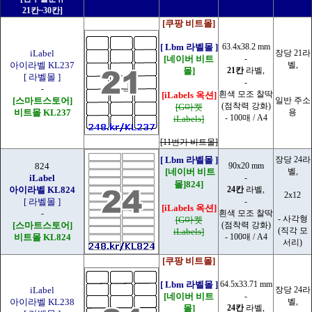
21칸~30칸]
[쿠팡 비트몰]
[ Lbm 라벨몰 ]
63.4x38.2 mm
iLabel
장당 21라
[네이버 비트
-
아이라벨 KL237
벨,
몰]
21칸
라벨,
[ 라벨몰 ]
-
-
흰색 모조 찰딱
[iLabels 옥션]
[스마트스토어]
일반 주소
(점착력 강화)
[G마켓
비트몰 KL237
용
- 100매 / A4
iLabels]
[11번가 비트몰]
[ Lbm 라벨몰 ]
장당 24라
824
90x20 mm
[네이버 비트
벨,
iLabel
-
몰]824]
아이라벨 KL824
24칸
라벨,
2x12
[ 라벨몰 ]
-
[iLabels 옥션]
-
흰색 모조 찰딱
- 사각형
[G마켓
[스마트스토어]
(점착력 강화)
(직각 모
iLabels]
비트몰 KL824
- 100매 / A4
서리)
[쿠팡 비트몰]
[ Lbm 라벨몰 ]
64.5x33.71 mm
iLabel
장당 24라
[네이버 비트
-
아이라벨 KL238
벨,
몰]
24칸
라벨,