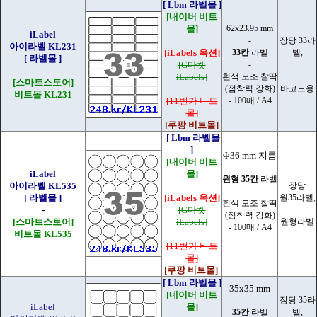
[ Lbm 라벨몰 ]
[내이버 비트
몰]
62x23.95 mm
iLabel
-
장당 33라
아이라벨 KL231
[iLabels 옥션]
33칸
라벨
벨,
[ 라벨몰 ]
[G마켓
-
-
iLabels]
흰색 모조 찰딱
[스마트스토어]
(점착력 강화)
바코드용
비트몰 KL231
[11번가 비트
- 100매 / A4
몰]
[쿠팡 비트몰]
[ Lbm 라벨몰
]
Φ36 mm 지름
[내이버 비트
-
iLabel
몰]
원형 35칸
라벨
아이라벨 KL535
장당
-
[ 라벨몰 ]
[iLabels 옥션]
원35라벨,
흰색 모조 찰딱
-
[G마켓
(점착력 강화)
[스마트스토어]
iLabels]
원형라벨
- 100매 / A4
비트몰 KL535
[11번가 비트
몰]
[쿠팡 비트몰]
[ Lbm 라벨몰 ]
35x35 mm
[네이버 비트
-
장당 35라
iLabel
몰]
35칸
라벨
벨,