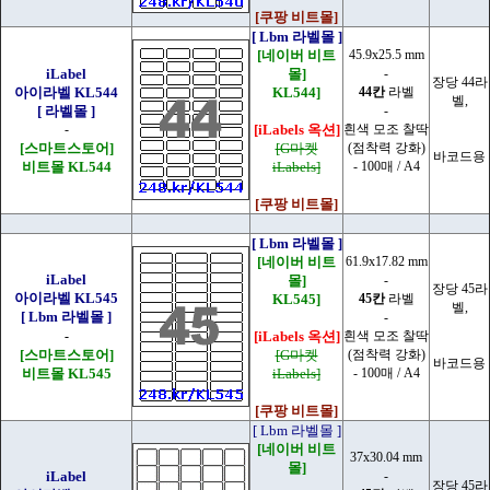
[쿠팡 비트몰]
[ Lbm 라벨몰 ]
[네이버 비트
45.9x25.5 mm
iLabel
몰]
-
장당 44라
아이라벨 KL544
KL544]
44칸
라벨
벨,
[ 라벨몰 ]
-
-
[iLabels 옥션]
흰색 모조 찰딱
[스마트스토어]
[G마켓
(점착력 강화)
바코드용
비트몰 KL544
iLabels]
- 100매 / A4
[쿠팡 비트몰]
[ Lbm 라벨몰 ]
[네이버 비트
61.9x17.82 mm
iLabel
몰]
-
장당 45라
아이라벨 KL545
KL545]
45칸
라벨
벨,
[ Lbm 라벨몰 ]
-
-
[iLabels 옥션]
흰색 모조 찰딱
[스마트스토어]
[G마켓
(점착력 강화)
바코드용
비트몰 KL545
iLabels]
- 100매 / A4
[쿠팡 비트몰]
[ Lbm 라벨몰 ]
[네이버 비트
37x30.04 mm
몰]
iLabel
-
장당 45라