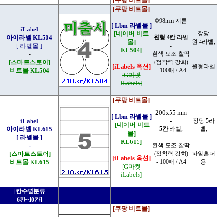
[쿠팡 비트몰]
[쿠팡 비트몰]
Φ98mm 지름
[ Lbm 라벨몰 ]
iLabel
-
[네이버 비트
장당
아이라벨 KL504
원형 4칸
라벨
몰]
원 4라벨,
[ 라벨몰 ]
-
KL504]
-
흰색 모조 찰딱
[스마트스토어]
(점착력 강화)
[iLabels 옥션]
원형라벨
비트몰 KL504
- 100매 / A4
[G마켓
iLabels]
[쿠팡 비트몰]
200x55 mm
[ Lbm 라벨몰 ]
iLabel
-
장당 5라
[네이버 비트
아이라벨 KL615
5칸
라벨,
벨,
몰]
[ 라벨몰 ]
-
KL615]
-
흰색 모조 찰딱
[스마트스토어]
(점착력 강화)
파일홀더
[iLabels 옥션]
비트몰 KL615
- 100매 / A4
용
[G마켓
iLabels]
[칸수별분류
6칸~10칸]
[쿠팡 비트몰]