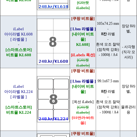
[G마켓
iLabels]
[쿠팡 비트몰]
105x74.25 mm
장당 8라
iLabel
[ Lbm 라벨몰 ]
-
벨,
아이라벨 KL608
[내이버 비트
8칸
라벨
[ 라벨몰 ]
몰]
-
-
KL608]
흰색 모조 찰딱
- 사각형
[스마트스토어]
(점착력 강화)
(직각 모
비트몰 KL608
[iLabels 옥션]
- 100매 / A4
서리)
[G마켓
iLabels]
[쿠팡 비트몰]
[ Lbm 라벨몰 ]
99.1x67.5 mm
iLabel
[내이버 비트
장당 8라
아이라벨 KL224
몰]
8칸
라벨
벨,
[ 라벨몰 ]
-
-
[옥션 iLabels]
흰색 모조 찰딱
[스마트스토어]
[G마켓
(점착력 강화)
물류관리
비트몰 KL224
iLabels]
- 100매 / A4
용
[11번가 비트
몰]
[쿠팡 비트몰]