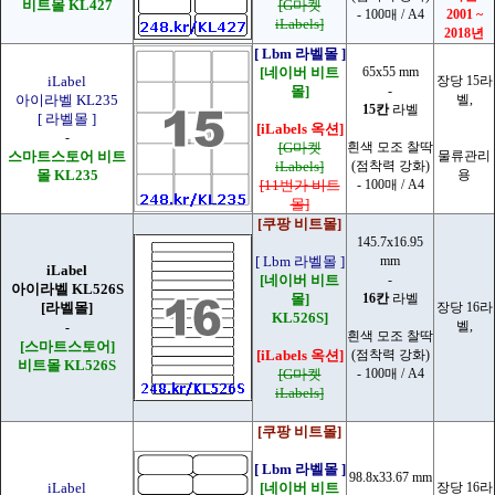
비트몰 KL427
[G마켓
- 100매 / A4
2001 ~
iLabels]
2018년
[ Lbm 라벨몰 ]
[네이버 비트
65x55 mm
iLabel
장당 15라
몰]
-
아이라벨 KL235
벨,
15칸
라벨
[ 라벨몰 ]
[iLabels 옥션]
-
[G마켓
흰색 모조 찰딱
스마트스토어 비트
물류관리
iLabels]
(점착력 강화)
몰 KL235
용
[11번가 비트
- 100매 / A4
몰]
[쿠팡 비트몰]
145.7x16.95
[ Lbm 라벨몰 ]
mm
iLabel
[네이버 비트
-
아이라벨 KL526S
몰]
16칸
라벨
[라벨몰]
장당 16라
KL526S]
벨,
-
흰색 모조 찰딱
[스마트스토어]
[iLabels 옥션]
(점착력 강화)
비트몰 KL526S
[G마켓
- 100매 / A4
iLabels]
[쿠팡 비트몰]
[ Lbm 라벨몰 ]
98.8x33.67 mm
iLabel
[네이버 비트
장당 16라