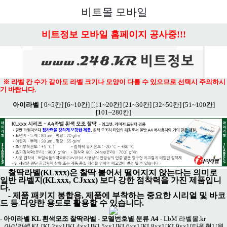
메뉴 열기
비트몰 모바일
비트정보 모바일 홈페이지 공사중!!!
※ 라벨 칸 수가 같아도 라벨 크기나 모양이 다를 수 있으므로 선택시 주의하시
기 바랍니다.
아이라벨
[
0~5칸]
[
6~10칸]
[
[11~20칸]
[
21~30칸]
[
32~50칸]
[
51~100칸]
[
101~280칸
]
찰딱라벨(KLxxx)은 찰딱 붙어서 떨어지지 않는다는 의미로
일반 라벨지(KLxxx, CJxxx) 보다 강한 점착력을 가진 제품입니
다.
- 제품 패키지 봉합용, 제품에 부착하는 중요한 시리얼 및 바코
드 등 다양한 용도로 활용할 수 있습니다.
-
아이라벨 KL 흰색모조 찰딱라벨 - 모델번호별 분류 A4
-
LbM 라벨몰.kr
아이라벨 KL
[KL2xx]
[KL4xx]
[KL5xx]
[KL6xx]
[KL8xx]
[KL9xx]
[타원형]
[원