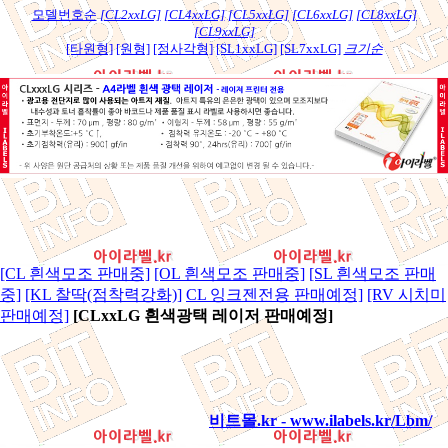
모델번호순
[CL2xxLG]
[CL4xxLG]
[CL5xxLG]
[CL6xxLG]
[CL8xxLG]
[CL9xxLG]
[타원형]
[원형]
[정사각형]
[SL1xxLG]
[SL7xxLG]
크기순
[CL 흰색모조 판매중]
[OL 흰색모조 판매중]
[SL 흰색모조 판매
중]
[KL 찰딱(점착력강화)]
CL 잉크젠전용 판매예정]
[RV 시치미
판매예정]
[CLxxLG 흰색광택 레이저 판매예정]
비트몰.kr - www.ilabels.kr/Lbm/