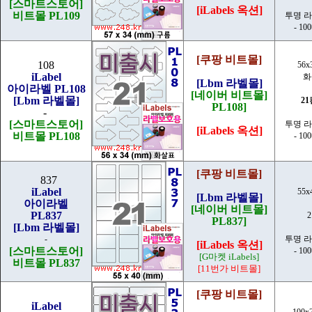
[스마트스토어]
[iLabels 옥션]
비트몰 PL109
투명 
- 10
[쿠팡 비트몰]
108
56x
iLabel
화
[Lbm 라벨몰]
아이라벨 PL108
[네이버 비트몰]
[Lbm 라벨몰]
2
PL108]
-
[스마트스토어]
투명 
[iLabels 옥션]
비트몰 PL108
- 10
[쿠팡 비트몰]
837
iLabel
55x
[Lbm 라벨몰]
아이라벨
[네이버 비트몰]
PL837
PL837]
[Lbm 라벨몰]
-
투명 
[iLabels 옥션]
[스마트스토어]
- 10
[G마켓 iLabels]
비트몰 PL837
[11번가 비트몰]
[쿠팡 비트몰]
iLabel
100x