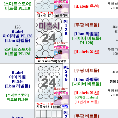
[스마트스토어]
투명 
[iLabels 옥션]
비트몰 PL110
- 10
[쿠팡 비트몰]
128
46x
iLabel
팔
[Lbm 라벨몰]
아이라벨 PL128
[네이버 비트몰]
[Lbm 라벨몰]
2
PL128]
-
[스마트스토어]
투명 
[iLabels 옥션]
비트몰 PL128
- 10
[쿠팡 비트몰]
iLabel
Φ38
아이라벨
[Lbm 라벨몰]
PL546
원형 
[내이버 비트몰]
[Lbm 라벨몰]
-
투명 
[iLabels 옥션]
[스마트스토어]
- 10
[G마켓 iLabels]
비트몰 PL546
[11번가 비트몰]
[쿠팡 비트몰]