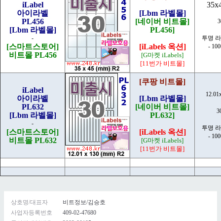
iLabel
35x
아이라벨
[Lbm 라벨몰]
PL456
[네이버 비트몰]
[Lbm 라벨몰]
PL456]
-
투명 
[스마트스토어]
[iLabels 옥션]
- 10
비트몰 PL456
[G마켓 iLabels]
[11번가 비트몰]
[쿠팡 비트몰]
iLabel
12.01
아이라벨
[Lbm 라벨몰]
PL632
[네이버 비트몰]
3
[Lbm 라벨몰]
PL632]
-
투명 
[스마트스토어]
[iLabels 옥션]
- 10
비트몰 PL632
[G마켓 iLabels]
[11번가 비트몰]
상호명/대표자
비트정보/김승호
사업자등록번호
409-02-47680