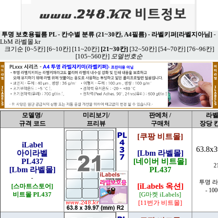
투명 보호용필름 PL - 칸수별 분류 (21~30칸, A4필름) - 라벨키퍼[라벨지아님]
-
LbM 라벨몰.kr
크기순
[0~5칸]
[6~10칸]
[11~20칸]
[21~30칸]
[32~50칸]
[54~70칸]
[76~96칸]
[105~560칸]
모델번호순
모델명/
미리보기/
판메처 /
라벨
규격 코드
프리뷰
구매처
장당 
[쿠팡 비트몰]
iLabel
63.8x
아이라벨
[Lbm 라벨몰]
PL437
[네이버 비트몰]
2
[Lbm 라벨몰]
PL437
-
투명 
[iLabels 옥션]
[스마트스토어]
- 10
비트몰 PL437
[G마켓 iLabels]
[11번가 비트몰]