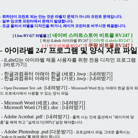
- 최하단이 프린트 되는 안는 것은 라벨지 문제가 아니라 프린트 문제입니다.
- 일부 잉크젯 프린터에서 문제가 발생합니다.
- 조금 올러서 라벨을 디자인을 하거나, 레이저 프린터로 바꾸시면 해결됩니다.
[ 네이버 스마트스토어 비트몰 RV247 ]
[ Lbm RV427 라벨몰 ]
[ G마켓 iLabels RV247 ]
[ 옥션 iLabels 아이라벨 RV247 ]
[ 쿠팡 비트몰 RV247 ]
[ 11번가 비트몰 RV247 ]
- 아이라벨 247 프로그램 및 양식 자료 파일
- iLabel2는 아이라벨 제품 사용자를 위한 전용 디자인 프로그램
:
[바로가기]
- 한글과컴퓨터 아래아 한글 (세로) .hwp :
[내려받기]
- 한글과컴퓨터 아래아 한글 (가로) .hwp :
[내려받기]
-
[내려받기]
-
Open Documnet Text .odt :
Micorosoft Word 또는 아래아 한글 등의 워
드 프로세서에서 사용할 수 있는 양식 파일.
- Microsoft Word (세로) .doc :
[내려받기]
- Microsoft Word (가로) .doc :
[내려받기]
- Adobe Acrobat .pdf :
[내려받기]
- 출력 시는 인쇄 옵션에서 "페이지에 맞
춤"을 해제 하고 "실제크기(100%)"설정 해야합니다.
- Adobe Photoshop .psd
[다운받기]
- 포토샵에서 파일 그대로 출력시는
"scale to fit media"를 해제 해야 합니다.