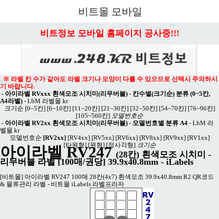
메뉴 열기
비트몰 모바일
비트정보 모바일 홈페이지 공사중!!!
※ 라벨 칸 수가 같아도 라벨 크기나 모양이 다를 수 있으므로 선택시 주의하시
기 바랍니다.
-
아이라벨 RVxxx 흰색모조 시치미(리무버블) - 칸수별(크기순) 분류 (0~5칸,
A4라벨)
-
LbM 라벨몰.kr
크기순
[0~5칸]
[6~10칸]
[11~20칸]
[21~30칸]
[32~50칸]
[54~70칸]
[76~96칸]
[105~560칸]
모델번호순
-
아이라벨 RV2xx 흰색모조 시치미(리무버블) - 모델번호별 분류 A4
-
LbM 라
벨몰.kr
모델번호순
[RV2xx]
[RV4xx]
[RV5xx]
[RV6xx]
[RV8xx]
[RV9xx]
[RV1xx]
[타원형]
[원형]
[정사각형]
크기순
아이라벨 RV247
(28칸) 흰색모조 시치미 -
리무버블 라벨
[100매/권당] 39.9x40.8mm - iLabels
[비트몰] 아이라벨 RV247 100매 28칸(4x7) 흰색모조 39.9x40.8mm R2 QR코드
& 물류관리 라벨 - 비트몰 iLabels 라벨프라자