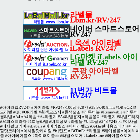
라벨몰
Lbm.kr/RV/247
네이버 스마트스토어
RV247
[ 옥션 아이라벨
iLabels RV247
[ G마켓 iLabels 아이
라벨 RV247
쿠팡 아이라벨
RV247
11번가 비트몰
RV247
#아이라벨RV247 #아이라벨 #RV247-100장 #28칸 #39.9x40.8mm #QR #QR코
드라벨 #QR #QR라벨 #흰색모조지 #흰색모조 #리무버블 #Removable #리무버
블라벨 #A4 #A4라벨 #A4라벨지 #A4라벨용지 #라벨용지 #라벨지 #라벨프라자
#오피스프라자 #1회용라벨 #비트정보 #라벨몰 #비트몰 #248 #248.kr #이사팔
#이사팔코리아 #iLabels #아이라벨스 #아이라벨즈 #A4프린터용스티커 #이사
팔닷코리아 #이사팔닷케이알 #비틴포 # BiTinFo #라벨몰 #레이블몰 #아이레이
블 #아이레이블스 #아이래이블스 #라벨스토어 #LabelStore #레이블스토어