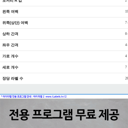
모서리 R 값
2
왼쪽 여백
1
위쪽(상단) 여백
7
상하 간격
0
좌우 간격
4
가로 개수
4
세로 개수
7
장당 라벨 수
2