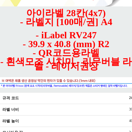
아이라벨 28칸(4x7)
- 라벨지 [100매/권] A4
- iLabel RV247
- 39.9 x 40.8 (mm) R2
- QR코드용라벨
- 흰색모조 시치미 - 리무버블 라
벨 - 레이저권장
규격 코드
2
라벨 너비
3
라벨 높이
4