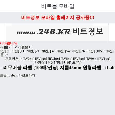
비트몰 모바일
비트정보 모바일 홈페이지 공사중!!!
기 바랍니다.
4라벨)
-
LbM 라벨몰.kr
~5칸]
[6~10칸]
[11~20칸]
[21~30칸]
[32~50칸]
[54~70칸]
[76~96칸]
[105~560칸]
몰.kr
모델번호순
[RV2xx]
[RV4xx]
[RV5xx]
[RV6xx]
[RV8xx]
[RV9xx]
[RV1xx]
[타원형]
[원형]
[정사각형]
크기순
 리무버블 라벨 [100매/권당] 지름45mm 원형라벨 - iLabe
트몰 iLabels 라벨프라자