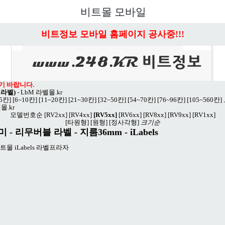
비트몰 모바일
비트정보 모바일 홈페이지 공사중!!!
기 바랍니다.
4라벨)
-
LbM 라벨몰.kr
~5칸]
[6~10칸]
[11~20칸]
[21~30칸]
[32~50칸]
[54~70칸]
[76~96칸]
[105~560칸]
몰.kr
모델번호순
[RV2xx]
[RV4xx]
[RV5xx]
[RV6xx]
[RV8xx]
[RV9xx]
[RV1xx]
[타원형]
[원형]
[정사각형]
크기순
치미 - 리무버블 라벨
- 지름36mm - iLabels
트몰 iLabels 라벨프라자