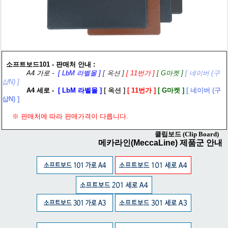
소프트보드101 - 판매처 안내 :
A4 가로 -
[ LbM 라벨몰 ]
[
옥션
]
[
11번가
]
[
G마켓
]
[
네이버 (구
샵N)
]
A4 세로 -
[ LbM 라벨몰 ]
[
옥션
]
[
11번가
]
[
G마켓
]
[
네이버 (구
샵N)
]
※ 판매처에 따라 판매가격이 다릅니다.
클립보드 (Clip Board)
메카라인(MeccaLine) 제품군 안내