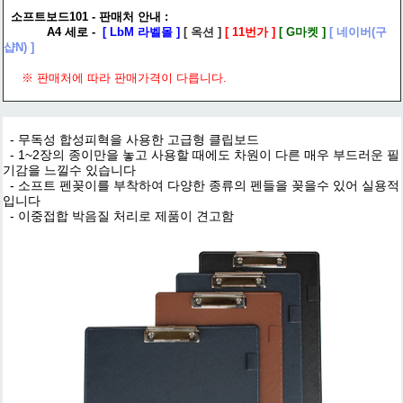
소프트보드101 - 판매처 안내 :
A4 세로 -
[ LbM 라벨몰 ]
[
옥션
]
[
11번가
]
[
G마켓
]
[
네이버(구
샵N)
]
※ 판매처에 따라 판매가격이 다릅니다.
- 무독성 합성피혁을 사용한 고급형 클립보드
- 1~2장의 종이만을 놓고 사용할 때에도 차원이 다른 매우 부드러운 필
기감을 느낄수 있습니다
- 소프트 펜꽂이를 부착하여 다양한 종류의 펜들을 꽂을수 있어 실용적
입니다
- 이중접합 박음질 처리로 제품이 견고함