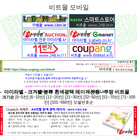
메뉴 열기
비트몰 모바일
-
아이라벨 - 크기별 분류 흰색광택 레이저전용
-
쿠팡 비트몰
크기순
[0~5칸]
[6~10칸]
[11~20칸]
[21~30칸]
[32~50칸]
[51~70칸]
[71~100
칸]
[101~560칸]
모델번호순