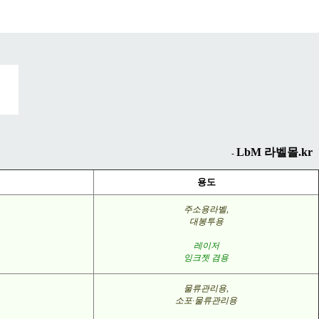
LbM 라벨몰.kr
-
용도
주소용라벨
,
대봉투용
레이저
잉크젯 겸용
물류관리용
,
소포·물류관리용