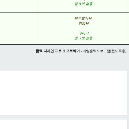
잉크젯 겸용
분류표기용
,
명함용
레이저
잉크젯 겸용
폼텍 디자인 프로 소프트웨어
- 라벨출력프로그램[윈도우용]