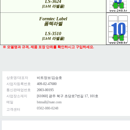
LS-3624
[LbM 라벨몰]
Formtec Label
폼텍라벨
LS-3510
[LbM 라벨몰]
※ 모델명과 규격, 제품 포장 단위를 확인하시고 구입하세요.
상호명/대표자
비트정보/김승호
사업자등록번호
409-02-47680
통신판매업번호
2003-00195
사업장소재지
[61060] 광주 북구 초당로7번길 17, 101호
메일
bitmall@nate.com
0502-080-0248
고객센터