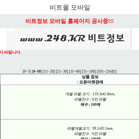
비트몰 모바일
비트정보 모바일 홈페이지 공사중!!!
기 바랍니다.
[
0~5
] [
6~10
] [
11~20
] [
21~30
] [
31~60
] [
51~100
] [
101~216칸
]
상품 정보
/ 오픈마켓판매
개별 라벨 크기 : 119.3x42.8mm,
라벨칸수 : 6칸 라벨
매수 : 100매
라벨개별크기 : 99.1x93.1mm,
라벨칸수 : 6칸 라벨