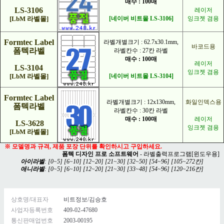
매수 : 100매
LS-3106
레이저
[LbM 라벨몰]
[네이버 비트몰 LS-3106]
잉크젯 겸용
Formtec Label
라벨개별크기 : 62.7x30.1mm,
바코드용
폼텍라벨
라벨칸수 : 27칸 라벨
매수 : 100매
레이저
LS-3104
잉크젯 겸용
[LbM 라벨몰]
[네이버 비트몰 LS-3104]
Formtec Label
라벨개별크기 : 12x130mm,
화일인덱스용
폼텍라벨
라벨칸수 : 30칸 라벨
매수 : 100매
레이저
LS-3628
잉크젯 겸용
[LbM 라벨몰]
※ 모델명과 규격, 제품 포장 단위를 확인하시고 구입하세요.
폼텍 디자인 프로 소프트웨어
- 라벨출력프로그램[윈도우용]
아이라벨
: [
0~5
] [
6~10
] [
12~20
] [
21~30
] [
32~50
] [
54~96
] [
105~272칸
]
애니라벨
: [
0~5
] [
6~10
] [
12~20
] [
21~30
] [
33~48
] [
54~96
] [
120~216칸
]
상호명/대표자
비트정보/김승호
사업자등록번호
409-02-47680
통신판매업번호
2003-00195