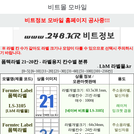
메뉴 열기
비트몰 모바일
비트정보 모바일 홈페이지 공사중!!!
※ 라벨 칸 수가 같아도 라벨 크기나 모양이 다를 수 있으므로 선택시 주의하시
기 바랍니다.
폼텍라벨 21~20칸 - 라벨용지 칸수별 분류
LbM 라벨몰.kr
-
[
0~5
] [
6~10
] [
11~20
] [
21~30
] [
31~60
] [
51~100
] [
101~216칸
]
상품 정보 /
모델명(제품 코드)
상품 이미지
용도
오픈마켓판매
Formtec Label
라벨개별크기 : 63.5x38.1mm,
주소용라벨
,
폼텍라벨
라벨칸수 : 21칸 라벨
발신자용
매수 : 100매
LS-3105
레이저
[LbM 라벨몰]
[네이버 비트몰 LS-3105]
잉크젯 겸용
Formtec Label
라벨개별크기 : 64x34mm,
주소용라벨
,
폼텍라벨
라벨칸수 : 24칸 라벨
발신자용