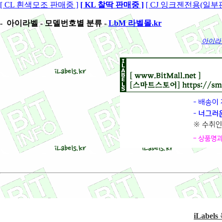
[ CL 흰색모조 판매중 ]
[ KL 찰딱 판매중 ]
[ CJ 잉크젠전용(일부판
-
아이라벨 - 모델번호별 분류 -
LbM 라벨몰.kr
아이라벨
iLabe