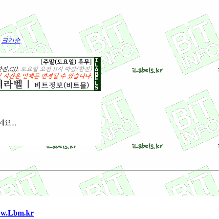
크기순
.Lbm.kr