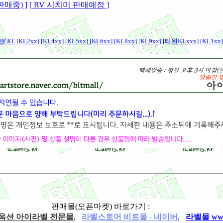
매중) ]
[ RV 시치미 판매예정 ]
 KL
[KL2xx]
[KL4xx]
[KL5xx]
[KL6xx]
[KL8xx]
[KL9xx]
[타원KLxxx]
[KL1xx]
판매몰(오픈마켓) 바로가기 :
ls 옥션 아이라벨 전문몰
,
라벨스토어 비트몰 - 네이버
,
라벨몰 www