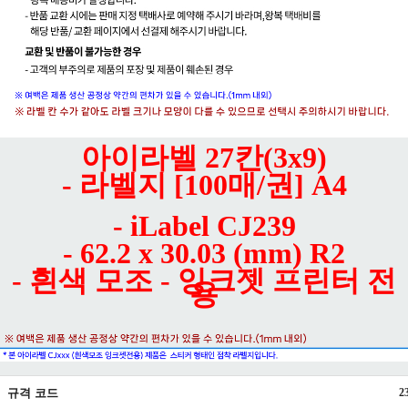
아이라벨 27칸(3x9)
- 라벨지 [100매/권] A4
- iLabel CJ239
- 62.2 x 30.03 (mm) R2
- 흰색 모조 - 잉크젯 프린터 전
용
규격 코드
2