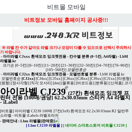
메뉴 열기
비트몰 모바일
비트정보 모바일 홈페이지 공사중!!!
※ 라벨 칸 수가 같아도 라벨 크기나 모양이 다를 수 있으므로 선택시 주의하시
기 바랍니다.
-
아이라벨 CJxxx 흰색모조 잉크젯전용 - 칸수별 분류 (0~5칸, A4라벨)
-
LbM
라벨몰.kr
크기순
[0~5칸]
[6~10칸]
[11~20칸]
[21~30칸]
[32~50칸]
[54~70칸]
[76~96칸]
[105~560칸]
모델번호순
-
아이라벨 CJ2xx 흰색모조 잉크젯전용 - 모델번호별 분류
-
LbM 라벨몰.kr
모델번호순
[CJ2xx]
[CJ4xx]
[CJ5xx]
[CJ6xx]
[CJ8xx]
[CJ9xx]
[CJ1xx]
[타원형]
[원형]
[정사각형]
[직각 모서리]
[dm]
[물류용]
[바코드용]
[분류용]
[신제품]
크기
순
아이라벨 CJ239
(27칸) 흰색모조 잉크젯 프
린터 전용 [100매/권당] 62.2x30.03mm 스티커 A4 라벨지
- iLabel
[비트몰] 아이라벨 CJ239 100매 27칸(3x9) 흰색모조 62.2x30.03mm R2 일반주
소라벨 - 비트몰 iLabels 라벨프라자
- 판매안내 :
Lbm 라벨몰[판매중]
[ Lbm CJ239 라벨몰 ]
[ 네이버 스마트스토어 비트몰 CJ239 ]