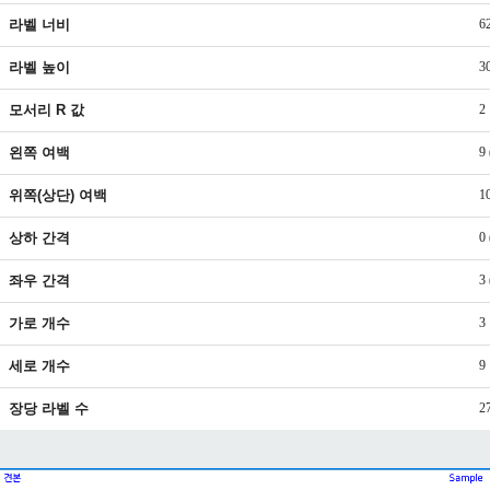
라벨 너비
6
라벨 높이
3
모서리 R 값
2
왼쪽 여백
9
위쪽(상단) 여백
1
상하 간격
0
좌우 간격
3
가로 개수
3
세로 개수
9
장당 라벨 수
2