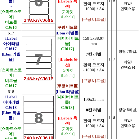
몰]
[iLabels 옥
1
6
흰색 모조지
파일/
-
션]
- 100매 / A4
인덱스용
[스마트스토
[G마켓
어]
iLabels]
[쿠팡 비트몰]
비트몰
CJ616
[쿠팡 비트몰]
617
[Lbm 라벨몰]
iLabel
[네이버 비트
159.5x38.07
아이라벨
몰]
mm
CJ617
CJ617]
장당 7라벨,
[Lbm 라벨
7칸 라벨
몰]
[iLabels 옥
-
1
7
파일/
-
흰색 모조지
션]
인덱스용
[스마트스토
- 100매 / A4
[G마켓
어]
iLabels]
비트몰
[쿠팡 비트몰]
CJ617
[쿠팡 비트몰]
618
[Lbm 라벨몰]
iLabel
[내이버 비트
190x35 mm
아이라벨
몰]
-
CJ618
CJ618]
8칸 라벨
장당 8라벨,
[Lbm 라벨
-
몰]
[iLabels 옥
1
8
흰색 모조지
파일/
-
션]
- 100매 / A4
인덱스용
[스마트스토
[G마켓
어]
iLabels]
[쿠팡 비트몰]