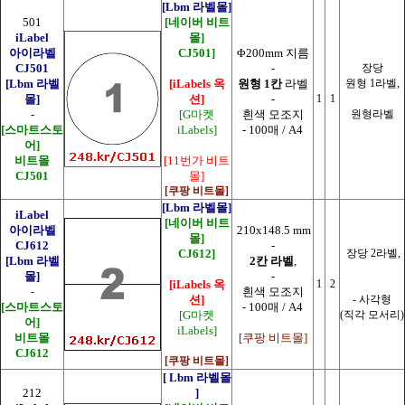
[Lbm 라벨몰]
501
[네이버 비트
iLabel
몰]
아이라벨
CJ501]
Φ200mm 지름
CJ501
-
장당
[Lbm 라벨
[iLabels 옥
원형 1칸
라벨
원형 1라벨,
몰]
션]
-
1
1
-
[G마켓
흰색 모조지
원형라벨
[스마트스토
iLabels]
- 100매 / A4
어]
비트몰
[11번가 비트
CJ501
몰]
[쿠팡 비트몰]
[Lbm 라벨몰]
iLabel
[네이버 비트
아이라벨
210x148.5 mm
몰]
CJ612
-
CJ612]
장당 2라벨,
[Lbm 라벨
2칸 라벨
,
몰]
-
[iLabels 옥
1
2
-
흰색 모조지
션]
- 사각형
[스마트스토
- 100매 / A4
[G마켓
(직각 모서리)
어]
iLabels]
비트몰
[쿠팡 비트몰]
CJ612
[쿠팡 비트몰]
[ Lbm 라벨몰
212
]