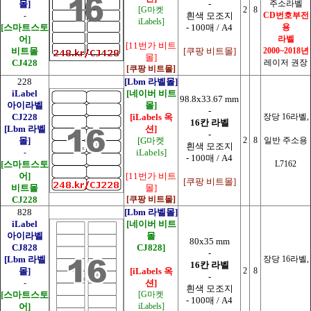
몰]
-
주소라벨
[G마켓
2
8
-
흰색 모조지
CD번호부전
iLabels]
[스마트스토
- 100매 / A4
용
어]
라벨
[11번가 비트
비트몰
[쿠팡 비트몰]
2000~2018년
몰]
CJ428
레이저 권장
[쿠팡 비트몰]
228
[Lbm 라벨몰]
iLabel
[네이버 비트
98.8x33.67 mm
아이라벨
몰]
-
CJ228
[iLabels 옥
장당 16라벨,
16칸 라벨
[Lbm 라벨
션]
-
몰]
[G마켓
2
8
일반 주소용
흰색 모조지
-
iLabels]
- 100매 / A4
[스마트스토
L7162
어]
[11번가 비트
[쿠팡 비트몰]
비트몰
몰]
CJ228
[쿠팡 비트몰]
828
[Lbm 라벨몰]
iLabel
[네이버 비트
아이라벨
몰
80x35 mm
CJ828
CJ828]
-
[Lbm 라벨
장당 16라벨,
16칸 라벨
몰]
[iLabels 옥
2
8
-
-
션]
흰색 모조지
[스마트스토
[G마켓
- 100매 / A4
어]
iLabels]