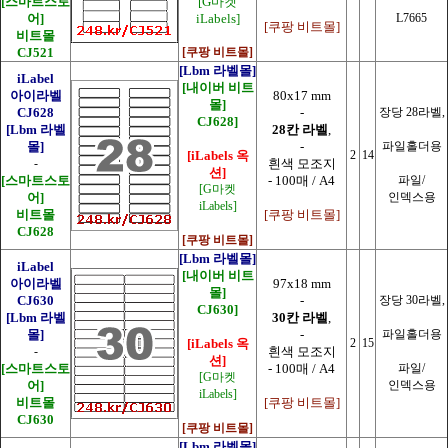
[스마트스토
[G마켓
어]
iLabels]
L7665
[쿠팡 비트몰]
비트몰
CJ521
[쿠팡 비트몰]
[Lbm 라벨몰]
iLabel
[내이버 비트
아이라벨
80x17 mm
몰]
CJ628
-
장당 28라벨,
CJ628]
[Lbm 라벨
28칸 라벨
,
몰]
-
파일홀더용
[iLabels 옥
2
14
-
흰색 모조지
션]
[스마트스토
- 100매 / A4
파일/
[G마켓
어]
인덱스용
iLabels]
비트몰
[쿠팡 비트몰]
CJ628
[쿠팡 비트몰]
[Lbm 라벨몰]
iLabel
[내이버 비트
아이라벨
97x18 mm
몰]
CJ630
-
장당 30라벨,
CJ630]
[Lbm 라벨
30칸 라벨
,
몰]
-
파일홀더용
[iLabels 옥
2
15
-
흰색 모조지
션]
[스마트스토
- 100매 / A4
파일/
[G마켓
어]
인덱스용
iLabels]
비트몰
[쿠팡 비트몰]
CJ630
[쿠팡 비트몰]
[Lbm 라벨몰]