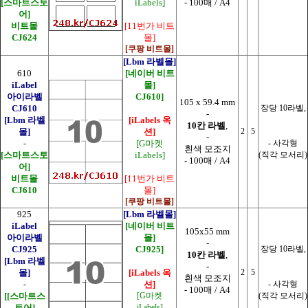
[스마트스토
iLabels]
- 100매 / A4
어]
비트몰
[11번가 비트
CJ624
몰]
[쿠팡 비트몰]
[Lbm 라벨몰]
610
[네이버 비트
iLabel
몰]
아이라벨
CJ610]
105 x 59.4 mm
CJ610
장당 10라벨,
-
[Lbm 라벨
[iLabels 옥
10칸 라벨
,
몰]
션]
2
5
-
-
[G마켓
- 사각형
흰색 모조지
[스마트스토
iLabels]
(직각 모서리)
- 100매 / A4
어]
비트몰
[11번가 비트
CJ610
몰]
[쿠팡 비트몰]
925
[Lbm 라벨몰]
iLabel
[네이버 비트
105x55 mm
아이라벨
몰]
-
CJ925
CJ925]
장당 10라벨,
10칸 라벨
,
[Lbm 라벨
-
몰]
[iLabels 옥
2
5
흰색 모조지
-
션]
- 사각형
- 100매 / A4
[
[스마트스
[G마켓
(직각 모서리)
토어]
iLabels]