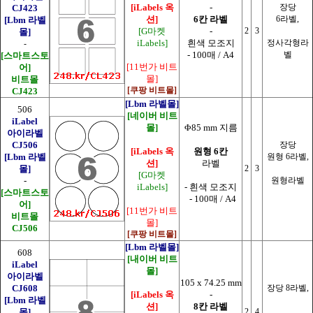
[iLabels 옥
-
장당
CJ423
션]
6칸 라벨
6라벨,
[Lbm 라벨
[G마켓
-
2
3
몰]
iLabels]
흰색 모조지
정사각형라
-
- 100매 / A4
벨
[스마트스토
[11번가 비트
어]
몰]
비트몰
[쿠팡 비트몰]
CJ423
[Lbm 라벨몰]
506
[네이버 비트
iLabel
몰]
Φ85 mm 지름
아이라벨
CJ506
장당
[iLabels 옥
원형 6칸
[Lbm 라벨
원형 6라벨,
션]
라벨
몰]
2
3
[G마켓
-
원형라벨
iLabels]
- 흰색 모조지
[스마트스토
- 100매 / A4
어]
[11번가 비트
비트몰
몰]
CJ506
[쿠팡 비트몰]
[Lbm 라벨몰]
608
[내이버 비트
iLabel
몰]
아이라벨
105 x 74.25 mm
CJ608
장당 8라벨,
[iLabels 옥
-
[Lbm 라벨
션]
8칸 라벨
몰]
2
4