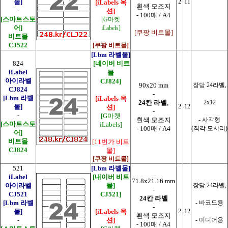
몰]
2
11
[iLabels 옥
흰색 모조지
-
션]
- 100매 / A4
[스마트스토
[G마켓
어]
iLabels]
[쿠팡 비트몰]
비트몰
CJ522
[쿠팡 비트몰]
[Lbm 라벨몰]
824
[네이버 비트
iLabel
몰
아이라벨
CJ824]
90x20 mm
장당 24라벨,
CJ824
-
[Lbm 라벨
[iLabels 옥
24칸 라벨
,
2x12
몰]
2
12
션]
-
-
[G마켓
흰색 모조지
- 사각형
[스마트스토
iLabels]
- 100매 / A4
(직각 모서리)
어]
비트몰
[11번가 비트
CJ824
몰]
[쿠팡 비트몰]
521
[Lbm 라벨몰]
iLabel
[내이버 비트
71.8x21.16 mm
아이라벨
몰]
장당 24라벨,
-
CJ521
CJ521]
24칸 라벨
[Lbm 라벨
-
바코드용
-
몰]
[iLabels 옥
2
12
흰색 모조지
-
션]
-
미디어용
- 100매 / A4