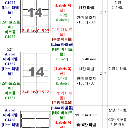
CJ927
-
장당
[iLabels 옥
[Lbm 라벨
14칸 라벨
14라벨,
션]
몰]
-
2
7
[G마켓
-
흰색 모조지
iLabels]
[스마트스토
- 100매 / A4
어]
[11번가 비트
비트몰
몰]
CJ927
[쿠팡 비트몰]
[Lbm 라벨몰]
527
[내이버 비트
iLabel
몰]
아이라벨
CJ527]
80 x 40 mm
CJ527
-
[Lbm 라벨
[iLabels 옥
14칸 라벨
장당 14라벨,
몰]
션]
-
2
7
-
[G마켓
흰색 모조지
[스마트스토
iLabels]
- 100매 / A4
어]
비트몰
[11번가 비트
CJ527
몰]
[쿠팡 비트몰]
[Lbm 라벨몰]
iLabel
장당 16라벨,
[네이버 비트
아이라벨
99.1x34.8 mm
몰]
CJ428
-
CD번호부용
[iLabels 옥
[Lbm 라벨
新16칸 라벨
기본 규격
션]