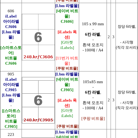
[Lbm 라벨몰]
606
[네이버 비트
iLabel
몰]
아이라벨
CJ606]
105 x 99 mm
CJ606
장당 6라벨,
-
[Lbm 라벨
[iLabels 옥
6칸 라벨
,
몰]
션]
2
3
-
-
[G마켓
- 사각형
흰색 모조지
[스마트스토
iLabels]
(직각 모서리)
- 100매 / A4
어]
비트몰
[11번가 비트
CJ606
몰]
[쿠팡 비트몰]
905
[Lbm 라벨몰]
iLabel
[네이버 비트
105x85 mm
아이라벨
몰]
-
CJ905
CJ905]
6칸 라벨
,
장당 6라벨,
[Lbm 라벨
-
몰]
[iLabels 옥
2
3
흰색 모조지
- 사각형
-
션]
- 100매 / A4
(직각 모서리)
[
[스마트스
[G마켓
토어]
iLabels]
[쿠팡 비트몰]
비트몰
CJ905]
[쿠팡 비트몰]
[Lbm 라벨몰]
223
[네이버 비트