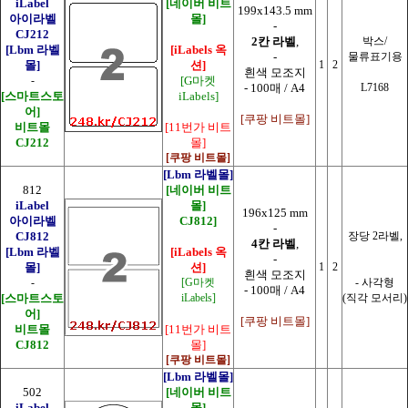
iLabel
[네이버 비트
199x143.5 mm
아이라벨
몰]
-
CJ212
2칸 라벨
,
박스/
[Lbm 라벨
[iLabels 옥
-
물류표기용
몰]
션]
1
2
흰색 모조지
-
[G마켓
- 100매 / A4
L7168
[스마트스토
iLabels]
어]
[쿠팡 비트몰]
비트몰
[11번가 비트
CJ212
몰]
[쿠팡 비트몰]
[Lbm 라벨몰]
812
[네이버 비트
iLabel
몰]
196x125 mm
아이라벨
CJ812]
-
CJ812
장당 2라벨,
4칸 라벨
,
[Lbm 라벨
[iLabels 옥
-
몰]
션]
1
2
흰색 모조지
-
[G마켓
- 사각형
- 100매 / A4
[스마트스토
iLabels]
(직각 모서리)
어]
[쿠팡 비트몰]
비트몰
[11번가 비트
CJ812
몰]
[쿠팡 비트몰]
[Lbm 라벨몰]
502
[네이버 비트
iLabel
몰]