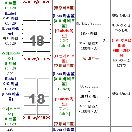
비트몰
CJ828
[쿠팡 비트몰]
iLabel
[Lbm 라벨몰]
장당 18라벨,
아이라벨
[네이버 비트
CJ429
99.8x29.89 mm
몰]
일반 주소용
[Lbm 라벨
-
[iLabels 옥
주소라벨
몰]
18칸 라벨
션]
애니라벨
-
[G마켓
2
9
CD번호부용
CJ529
흰색 모조지
iLabels]
라벨
-
- 100매 / A4
2001 ~ 2018
[스마트스토
[11번가 비트
년
어]
[쿠팡 비트몰]
몰]
일반주소용
비트몰
[쿠팡 비트몰]
L7172
CJ429
829
[Lbm 라벨몰]
iLabel
[네이버 비트
아이라벨
몰]
80x30 mm
CJ829
CJ829]
-
[Lbm 라벨
장당 18라벨,
18칸 라벨
,
몰]
[iLabels 옥
1
9
-
-
션]
흰색 모조지
[스마트스토
[G마켓
- 100매 / A4
어]
iLabels]
비트몰
CJ829
[쿠팡 비트몰]
220
[Lbm 라벨몰]