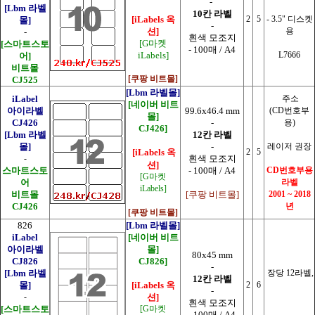
-
[Lbm 라벨
10칸 라벨
[iLabels 옥
2
5
- 3.5" 디스켓
몰]
-
션]
용
-
흰색 모조지
[G마켓
[스마트스토
- 100매 / A4
iLabels]
L7666
어]
비트몰
[쿠팡 비트몰]
CJ525
[Lbm 라벨몰]
iLabel
주소
[네이버 비트
아이라벨
99.6x46.4 mm
(CD번호부
몰]
CJ426
-
용)
CJ426]
[Lbm 라벨
12칸 라벨
몰]
-
레이저 권장
[iLabels 옥
2
5
-
흰색 모조지
션]
스마트스토
- 100매 / A4
CD번호부용
[G마켓
어
라벨
iLabels]
비트몰
[쿠팡 비트몰]
2001 ~ 2018
CJ426
년
[쿠팡 비트몰]
826
[Lbm 라벨몰]
iLabel
[네이버 비트
아이라벨
몰]
80x45 mm
CJ826
CJ826]
-
[Lbm 라벨
장당 12라벨,
12칸 라벨
몰]
[iLabels 옥
2
6
-
-
션]
흰색 모조지
[스마트스토
[G마켓
- 100매 / A4