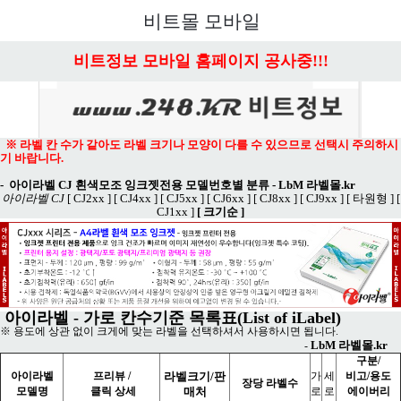
메뉴 열기
비트몰 모바일
비트정보 모바일 홈페이지 공사중!!!
※ 라벨 칸 수가 같아도 라벨 크기나 모양이 다를 수 있으므로 선택시 주의하시
기 바랍니다.
-
아이라벨 CJ 흰색모조 잉크젯전용 모델번호별 분류
-
LbM 라벨몰.kr
아이라벨 CJ
[ CJ2xx ]
[ CJ4xx ]
[ CJ5xx ]
[ CJ6xx ]
[ CJ8xx ]
[ CJ9xx ]
[ 타원형 ]
[
CJ1xx ]
[ 크기순 ]
아이라벨 - 가로 칸수기준 목록표(List of iLabel)
※ 용도에 상관 없이 크게에 맞는 라벨을 선택하셔서 사용하시면 됩니다.
LbM 라벨몰.kr
-
구분/
아이라벨
프리뷰 /
라벨크기/판
가
세
비고/용도
장당 라벨수
모델명
클릭 상세
매처
로
로
에이버리