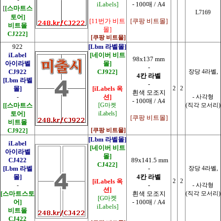
iLabels]
- 100매 / A4
[스마트스
[
L7169
토어]
[11번가 비트
[쿠팡 비트몰]
비트몰
몰]
CJ222]
[쿠팡 비트몰]
922
[Lbm 라벨몰]
iLabel
[네이버 비트
98x137 mm
아이라벨
몰]
-
CJ922
CJ922]
장당 4라벨,
4칸 라벨
[Lbm 라벨
-
몰]
[iLabels 옥
2
2
흰색 모조지
-
션]
- 사각형
- 100매 / A4
[
[스마트스
[G마켓
(직각 모서리)
토어]
iLabels]
[쿠팡 비트몰]
비트몰
CJ922]
[쿠팡 비트몰]
[Lbm 라벨몰]
iLabel
[네이버 비트
아이라벨
몰]
CJ422
89x141.5 mm
CJ422]
[Lbm 라벨
-
장당 4라벨,
몰]
4칸 라벨
[iLabels 옥
2
2
-
-
- 사각형
션]
[스마트스토
흰색 모조지
(직각 모서리)
[G마켓
어]
- 100매 / A4
iLabels]
비트몰
CJ422