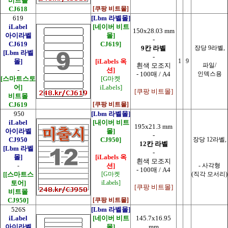
비트몰
CJ618
[쿠팡 비트몰]
619
[Lbm 라벨몰]
iLabel
[네이버 비트
150x28.03 mm
아이라벨
몰]
-
CJ619
CJ619]
9칸 라벨
장당 9라벨,
[Lbm 라벨
-
몰]
[iLabels 옥
1
9
흰색 모조지
파일/
-
션]
- 100매 / A4
인덱스용
[스마트스토
[G마켓
어]
iLabels]
[쿠팡 비트몰]
비트몰
CJ619
[쿠팡 비트몰]
950
[Lbm 라벨몰]
iLabel
[내이버 비트
195x21.3 mm
아이라벨
몰]
-
CJ950
CJ950]
장당 12라벨,
12칸 라벨
[Lbm 라벨
-
몰]
[iLabels 옥
흰색 모조지
-
션]
- 사각형
- 100매 / A4
[
[스마트스
[G마켓
(직각 모서리)
토어]
iLabels]
[쿠팡 비트몰]
비트몰
CJ950]
[쿠팡 비트몰]
526S
[Lbm 라벨몰]
iLabel
[네이버 비트
145.7x16.95
아이라벨
몰]
mm