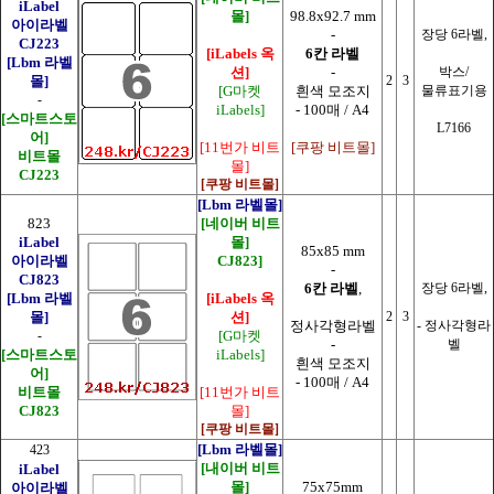
iLabel
몰]
98.8x92.7 mm
아이라벨
-
장당 6라벨,
CJ223
[iLabels 옥
6칸 라벨
[Lbm 라벨
션]
-
박스/
몰]
2
3
[G마켓
흰색 모조지
물류표기용
-
iLabels]
- 100매 / A4
[스마트스토
L7166
어]
[11번가 비트
[쿠팡 비트몰]
비트몰
몰]
CJ223
[쿠팡 비트몰]
[Lbm 라벨몰]
823
[네이버 비트
iLabel
몰]
85x85 mm
아이라벨
CJ823]
-
CJ823
6칸 라벨
,
장당 6라벨,
[Lbm 라벨
[iLabels 옥
몰]
션]
2
3
정사각형라벨
- 정사각형라
-
[G마켓
-
벨
[스마트스토
iLabels]
흰색 모조지
어]
- 100매 / A4
비트몰
[11번가 비트
CJ823
몰]
[쿠팡 비트몰]
[Lbm 라벨몰]
423
[내이버 비트
iLabel
몰]
75x75mm
아이라벨