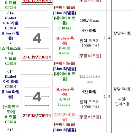
비트몰
CJ214
[쿠팡 비트몰]
814
[Lbm 라벨몰]
iLabel
[네이버 비트
160x70 mm
아이라벨
몰]
-
CJ814
CJ814]
4칸 라벨
,
[Lbm 라벨
장당 4라벨,
-
몰]
[iLabels 옥
1
4
흰색 모조지
-
션]
- 100매 / A4
[스마트스토
[G마켓
어]
iLabels]
[쿠팡 비트몰]
비트몰
CJ814
[쿠팡 비트몰]
[Lbm 라벨몰]
614
[네이버 비트
iLabel
159.5x59.85
몰]
아이라벨
mm
CJ614
-
장당 4라벨,
[iLabels 옥
[Lbm 라벨
4칸 라벨
,
션]
몰]
-
1
4
파일/
[G마켓
-
흰색 모조지
인덱스용
iLabels]
[스마트스
- 100매 / A4
토어]
[11번가 비트
비트몰
[쿠팡 비트몰]
몰]
CJ614
[쿠팡 비트몰]
615
[Lbm 라벨몰]