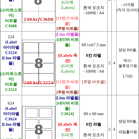
[G마켓
-
-
- 사각형
iLabels]
흰색 모조지
[스마트스토
(직각 모서리)
- 100매 / A4
어]
[11번가 비트
비트몰
몰]
CJ608
[쿠팡 비트몰]
[Lbm 라벨몰]
224
[내이버 비트
iLabel
몰]
99.1x67.5 mm
아이라벨
-
장당 8라벨,
CJ224
[iLabels 옥
8칸 라벨
[Lbm 라벨
션]
-
박스/
몰]
2
4
[G마켓
흰색 모조지
물류표기용
-
iLabels]
- 100매 / A4
[스마트스토
L7165
어]
[11번가 비트
[쿠팡 비트몰]
비트몰
몰]
CJ224
[쿠팡 비트몰]
[Lbm 라벨몰]
624
[내이버 비트
iLabel
몰]
아이라벨
CJ624]
80 x 60 mm
CJ624
-
장당 8라벨,
[Lbm 라벨
[iLabels 옥
8칸 라벨
몰]
션]
-
2
4
파일홀더용
-
[G마켓
흰색 모조지