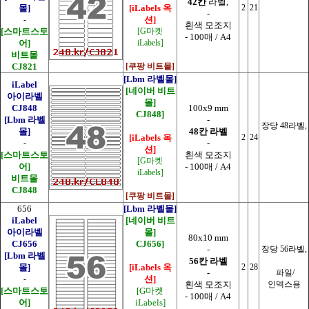
42칸
라벨,
몰]
[iLabels 옥
2
21
-
-
션]
흰색 모조지
[스마트스토
[G마켓
- 100매 / A4
어]
iLabels]
비트몰
CJ821
[쿠팡 비트몰]
[Lbm 라벨몰]
iLabel
[네이버 비트
아이라벨
몰]
CJ848
100x9 mm
CJ848]
[Lbm 라벨
-
장당 48라벨,
몰]
48칸 라벨
[iLabels 옥
2
24
-
-
션]
[스마트스토
흰색 모조지
[G마켓
어]
- 100매 / A4
iLabels]
비트몰
CJ848
[쿠팡 비트몰]
656
[Lbm 라벨몰]
iLabel
[네이버 비트
아이라벨
몰]
80x10 mm
CJ656
CJ656]
-
장당 56라벨,
[Lbm 라벨
56칸 라벨
몰]
[iLabels 옥
2
28
-
파일/
-
션]
흰색 모조지
인덱스용
[스마트스토
[G마켓
- 100매 / A4
어]
iLabels]