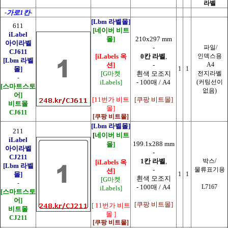
라벨
-가로1칸-
[Lbm 라벨몰]
611
[네이버 비트
iLabel
몰]
210x297 mm
아이라벨
-
파일/
CJ611
[iLabels 옥
0칸 라벨
,
인덱스용
[Lbm 라벨
션]
-
A4
몰]
1
1
[G마켓
흰색 모조지
전지라벨
-
iLabels]
- 100매 / A4
(커팅선이
[스마트스토
없음)
어]
[11번가 비트
[쿠팡 비트몰]
비트몰
몰]
CJ611
[쿠팡 비트몰]
[Lbm 라벨몰]
211
네이버 비트
[
iLabel
199.1x288 mm
몰]
아이라벨
-
CJ211
1칸 라벨
,
박스/
[iLabels 옥
[Lbm 라벨
-
물류표기용
션]
몰]
1
1
흰색 모조지
[G마켓
-
- 100매 / A4
L7167
iLabels]
[스마트스토
어]
[쿠팡 비트몰]
[ 11번가 비트
비트몰
몰 ]
CJ211
[쿠팡 비트몰]