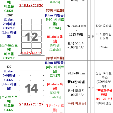
어]
iLabels]
비트몰
CJ826
[쿠팡 비트몰]
526F
[Lbm 라벨몰]
iLabel
[네이버 비트
아이라벨
몰]
76.2x46.4 mm
장당 12라벨,
CJ526F
CJ526F]
-
[Lbm 라벨
12칸 라벨
비디오테잎
몰]
[iLabels 옥
2
6
-
전면용
-
션]
흰색 모조지
[스마트스토
[G마켓
- 100매 / A4
L7654-F
어]
iLabels]
비트몰
CJ526F
[쿠팡 비트몰]
[Lbm 라벨몰]
427
[네이버 비트
iLabel
몰]
98.8x40 mm
장당 14라벨,
아이라벨
CJ427]
-
-
주소
CJ427
新14칸 라벨
(CD번호부
[Lbm 라벨
[iLabels 옥
-
용)
몰]
션]
2
7
흰색 모조지
CD번호부용
-
[G마켓
- 100매 / A4
라벨
[스마트스토
iLabels]
2001~2018년
어]
[쿠팡 비트몰]
레이저 권장
비트몰
[11번가 비트
CJ427
몰]