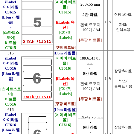
iLabel
[네이버 비트
200x55 mm
아이라벨
몰]
-
CJ615
CJ615]
5칸 라벨
,
장당 5라벨,
[Lbm 라벨
-
몰]
[iLabels 옥
1
5
흰색 모조지
파일/
-
션]
- 100매 / A4
인덱스용
[스마트스
[G마켓
토어]
iLabels]
[쿠팡 비트몰]
비트몰
CJ615
[쿠팡 비트몰]
516
[Lbm 라벨몰]
iLabel
[네이버 비트
189.6x43.05
아이라벨
몰]
mm
CJ516
CJ516]
-
장당 6라벨,
6칸 라벨
[Lbm 라벨
[iLabels 옥
-
1
6
몰]
박스/
션]
흰색 모조지
-
물류표기용
[G마켓
- 100매 / A4
[스마트스토
iLabels]
어]
[쿠팡 비트몰]
비트몰
[쿠팡 비트몰]
CJ516
616
[Lbm 라벨몰]
iLabel
[네이버 비트
119x42.76 mm
아이라벨
몰]
-
CJ616
CJ616]
6칸 라벨
장당 6라벨,
[Lbm 라벨
-