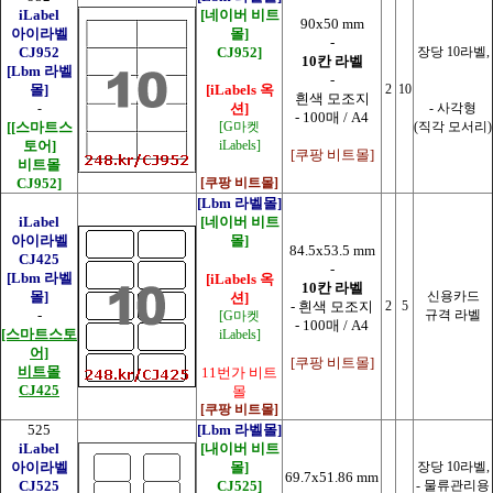
iLabel
[네이버 비트
90x50 mm
아이라벨
몰]
-
CJ952
CJ952]
장당 10라벨,
10칸 라벨
[Lbm 라벨
-
몰]
[iLabels 옥
2
10
흰색 모조지
-
션]
- 사각형
- 100매 / A4
[
[스마트스
[G마켓
(직각 모서리)
토어]
iLabels]
[쿠팡 비트몰]
비트몰
CJ952]
[쿠팡 비트몰]
[Lbm 라벨몰]
iLabel
[네이버 비트
아이라벨
몰]
84.5x53.5 mm
CJ425
-
[Lbm 라벨
[iLabels 옥
10칸 라벨
몰]
신용카드
션]
- 흰색 모조지
2
5
-
규격 라벨
[G마켓
- 100매 / A4
[스마트스토
iLabels]
어]
[쿠팡 비트몰]
비트몰
11번가 비트
CJ425
몰
[쿠팡 비트몰]
525
[Lbm 라벨몰]
iLabel
[내이버 비트
아이라벨
몰]
장당 10라벨,
69.7x51.86 mm
CJ525
CJ525]
-
물류관리용