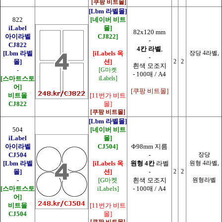
[쿠팡 비트몰]
[Lbm 라벨몰]
822
[네이버 비트
iLabel
몰]
82x120 mm
아이라벨
CJ822]
-
CJ822
4칸 라벨
,
[Lbm 라벨
[iLabels 옥
장당 4라벨,
-
몰]
션]
2
2
흰색 모조지
-
[G마켓
- 100매 / A4
[스마트스토
iLabels]
어]
[쿠팡 비트몰]
비트몰
[11번가 비트
CJ822
몰]
[쿠팡 비트몰]
[Lbm 라벨몰]
504
[네이버 비트
iLabel
몰]
아이라벨
CJ504]
Φ98mm 지름
CJ504
-
장당
[Lbm 라벨
[iLabels 옥
원형 4칸
라벨
원형 4라벨,
몰]
션]
-
2
2
-
[G마켓
흰색 모조지
원형라벨
[스마트스토
iLabels]
- 100매 / A4
어]
비트몰
[11번가 비트
CJ504
몰]
[쿠팡 비트몰]