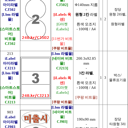
아이라벨
CJ502]
Φ140mm 지름
CJ502
-
장당
[Lbm 라벨
[iLabels 옥
원형 2칸
라벨
원형 2라벨,
몰]
션]
-
1
2
-
[G마켓
흰색 모조지
원형라벨
[스마트스토
iLabels]
- 100매 / A4
어]
비트몰
[11번가 비트
CJ502
몰]
[쿠팡 비트몰]
213
[Lbm 라벨몰]
iLabel
[네이버 비트
200.3x92.85
아이라벨
몰]
mm
CJ213
CJ213]
-
[Lbm 라벨
3칸 라벨
,
박스/
몰]
[iLabels 옥
-
1
3
물류표기용
-
션]
흰색 모조지
[스마트스토
[G마켓
- 100매 / A4
어]
iLabels]
비트몰
[쿠팡 비트몰]
CJ213
[쿠팡 비트몰]
[Lbm 라벨몰]
903
[네이버 비트
iLabel
몰]
190x90 mm
장당
아이라벨
CJ903]
-
타원형 3라
CJ903