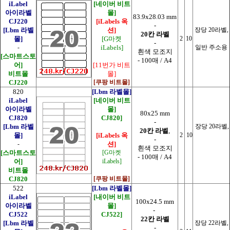
iLabel
[네이버 비트
아이라벨
몰]
83.9x28.03 mm
CJ220
[iLabels 옥
-
[Lbm 라벨
션]
장당 20라벨,
20칸 라벨
몰]
[G마켓
2
10
-
-
iLabels]
일반 주소용
흰색 모조지
[스마트스토
- 100매 / A4
어]
[11번가 비트
비트몰
몰]
CJ220
[쿠팡 비트몰]
820
[Lbm 라벨몰]
iLabel
[네이버 비트
아이라벨
몰]
80x25 mm
CJ820
CJ820]
-
[Lbm 라벨
장당 20라벨,
20칸 라벨
,
몰]
[iLabels 옥
2
10
-
-
션]
흰색 모조지
[스마트스토
[G마켓
- 100매 / A4
어]
iLabels]
비트몰
CJ820
[쿠팡 비트몰]
522
[Lbm 라벨몰]
iLabel
[내이버 비트
100x24.5 mm
아이라벨
몰]
-
CJ522
CJ522]
22칸 라벨
[Lbm 라벨
장당 22라벨,
-