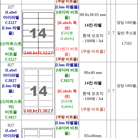
[쿠팡 비트몰]
227
[Lbm 라벨몰]
iLabel
[네이버 비트
98.8x38.05 mm
아이라벨
몰]
-
CJ227
[iLabels 옥
장당 14라벨,
14칸 라벨
[Lbm 라벨
션]
-
몰]
[G마켓
2
7
일반 주소용
흰색 모조지
-
iLabels]
- 100매 / A4
[스마트스토
L7163
어]
[11번가 비트
[쿠팡 비트몰]
비트몰
몰]
CJ227
[쿠팡 비트몰]
827
[Lbm 라벨몰]
iLabel
[네이버 비트
90x40 mm
아이라벨
몰]
-
CJ827
CJ827]
14칸 라벨
[Lbm 라벨
장당 14라벨,
-
몰]
[iLabels 옥
2
7
흰색 모조지
-
션]
- 100매 / A4
[스마트스토
[G마켓
어]
iLabels]
[쿠팡 비트몰]
비트몰
CJ827
[쿠팡 비트몰]
[Lbm 라벨몰]
927
[내이버 비트
iLabel
몰]
아이라벨
85x40mm