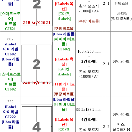
-
몰]
[iLabels 옥
2
1
인덱스용
흰색 모조지
-
션]
- 100매 / A4
[스마트스토
[G마켓
- 사각형
어]
iLabels]
(직각 모서리)
[쿠팡 비트몰]
비트몰
CJ621
[쿠팡 비트몰]
[Lbm 라벨몰]
602
[네이버 비트
iLabel
몰]
아이라벨
CJ602]
100 x 250 mm
CJ602
-
[Lbm 라벨
[iLabels 옥
2칸 라벨
,
장당 2라벨,
몰]
션]
2
1
-
-
[G마켓
흰색 모조지
[스마트스토
iLabels]
- 100매 / A4
어]
비트몰
[11번가 비트
CJ602
몰]
[쿠팡 비트몰]
[Lbm 라벨몰]
222
[네이버 비트
iLabel
몰]
99.5x138.2 mm
아이라벨
-
장당 4라벨,
CJ222
[iLabels 옥
4칸 라벨
,
[Lbm 라벨
션]
-
박스/
몰]
2
2
[G마켓
흰색 모조지
물류표기용
-