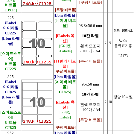
[쿠팡 비트몰]
비트몰
CJ925]
[쿠팡 비트몰]
[Lbm 라벨몰]
225
[네이버 비트
iLabel
몰]
98.8x56.6 mm
아이라벨
-
장당 10라벨,
CJ225
[iLabels 옥
10칸 라벨
[Lbm 라벨
션]
-
박스/
2
5
몰]
[G마켓
흰색 모조지
물류표기용
-
iLabels]
- 100매 / A4
[스마트스토
L7173
어]
[11번가 비트
[쿠팡 비트몰]
비트몰
몰]
CJ225
[쿠팡 비트몰]
825
[Lbm 라벨몰]
iLabel
[네이버 비트
95x50 mm
아이라벨
몰]
-
CJ825
CJ825]
10칸 라벨
[Lbm 라벨
장당 10라벨,
-
몰]
[iLabels 옥
2
10
흰색 모조지
-
션]
- 100매 / A4
[스마트스토
[G마켓
어]
iLabels]
[쿠팡 비트몰]
비트몰
CJ825
[쿠팡 비트몰]
952
[Lbm 라벨몰]