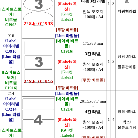
타원 3칸 라벨
벨,
-
[iLabels 옥
1
3
-
[스마트스토
션]
흰색 모조지
타원형라벨
어]
[G마켓
- 100매 / A4
비트몰
iLabels]
CJ903
[쿠팡 비트몰]
916
[Lbm 라벨몰]
iLabel
[네이버 비트
175x83 mm
아이라벨
몰]
-
CJ916
CJ916]
3칸 라벨
,
[Lbm 라벨
장당 3라벨,
-
몰]
[iLabels 옥
1
3
흰색 모조지
-
션]
물류관리용
- 100매 / A4
[
[스마트스
[G마켓
토어]
iLabels]
[쿠팡 비트몰]
비트몰
CJ916]
[쿠팡 비트몰]
214
[Lbm 라벨몰]
iLabel
[네이버 비트
201.5x67.7 mm
아이라벨
몰]
-
CJ214
CJ214]
4칸 라벨
,
장당 4라벨,
[Lbm 라벨
-
몰]
[iLabels 옥
1
4
흰색 모조지
박스/
-
션]
- 100매 / A4
물류표기용
[스마트스토
[G마켓
어]
iLabels]
[쿠팡 비트몰]