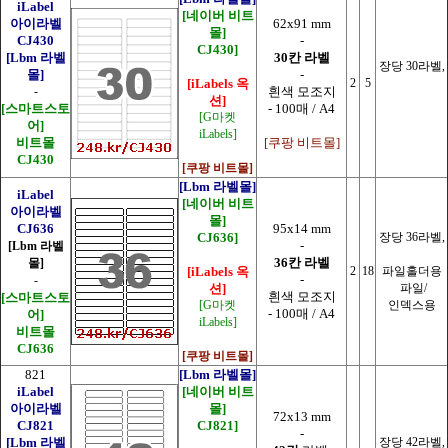
iLabel
[네이버 비트
아이라벨
62x91 mm
몰]
CJ430
-
CJ430]
[Lbm 라벨
30칸 라벨
장당 30라벨,
몰]
-
[iLabels 옥
2
5
-
흰색 모조지
션]
[스마트스토
- 100매 / A4
[G마켓
어]
iLabels]
비트몰
[쿠팡 비트몰]
CJ430
[쿠팡 비트몰]
[Lbm 라벨몰]
iLabel
[네이버 비트
아이라벨
몰]
CJ636
95x14 mm
CJ636]
장당 36라벨,
-
[Lbm 라벨
36칸 라벨
몰]
[iLabels 옥
2
18
파일홀더용
-
-
션]
파일/
흰색 모조지
[스마트스토
[G마켓
인덱스용
- 100매 / A4
어]
iLabels]
비트몰
CJ636
[쿠팡 비트몰]
821
[Lbm 라벨몰]
iLabel
[네이버 비트
아이라벨
몰]
72x13 mm
CJ821
CJ821]
-
[Lbm 라벨
장당 42라벨,