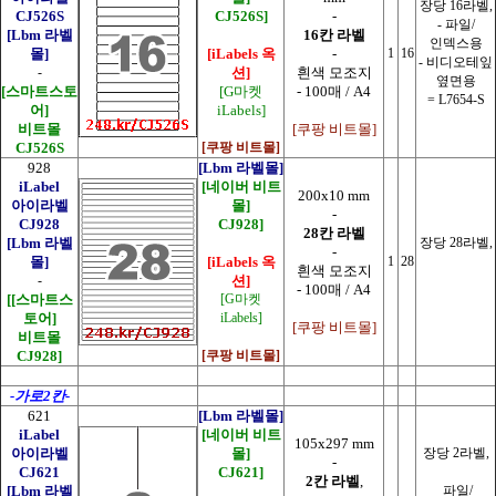
장당 16라벨,
CJ526S
CJ526S]
-
-
파일/
[Lbm 라벨
16칸 라벨
인덱스용
몰]
[iLabels 옥
-
1
16
- 비디오테잎
-
션]
흰색 모조지
옆면용
[스마트스토
[G마켓
- 100매 / A4
= L7654-S
어]
iLabels]
비트몰
[쿠팡 비트몰]
CJ526S
[쿠팡 비트몰]
928
[Lbm 라벨몰]
iLabel
[네이버 비트
200x10 mm
아이라벨
몰]
-
CJ928
CJ928]
28칸 라벨
[Lbm 라벨
장당 28라벨,
-
몰]
[iLabels 옥
1
28
흰색 모조지
-
션]
- 100매 / A4
[
[스마트스
[G마켓
토어]
iLabels]
[쿠팡 비트몰]
비트몰
CJ928]
[쿠팡 비트몰]
-가로2칸-
621
[Lbm 라벨몰]
iLabel
[네이버 비트
105x297 mm
아이라벨
몰]
장당 2라벨,
-
CJ621
CJ621]
2칸 라벨
,
[Lbm 라벨
파일/