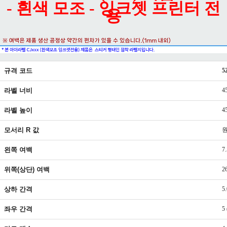
- 흰색 모조 - 잉크젯 프린터 전
용
규격 코드
5
라벨 너비
4
라벨 높이
4
모서리 R 값
왼쪽 여백
7
위쪽(상단) 여백
2
상하 간격
5
좌우 간격
5