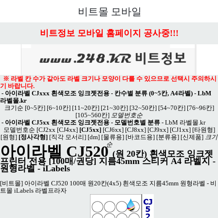
메뉴 열기
비트몰 모바일
비트정보 모바일 홈페이지 공사중!!!
※ 라벨 칸 수가 같아도 라벨 크기나 모양이 다를 수 있으므로 선택시 주의하시
기 바랍니다.
-
아이라벨 CJxxx 흰색모조 잉크젯전용 - 칸수별 분류 (0~5칸, A4라벨)
-
LbM
라벨몰.kr
크기순
[0~5칸]
[6~10칸]
[11~20칸]
[21~30칸]
[32~50칸]
[54~70칸]
[76~96칸]
[105~560칸]
모델번호순
-
아이라벨 CJ5xx 흰색모조 잉크젯전용 - 모델번호별 분류
-
LbM 라벨몰.kr
모델번호순
[CJ2xx
[CJ4xx]
[CJ5xx]
[CJ6xx]
[CJ8xx]
[CJ9xx]
[CJ1xx]
[타원형]
[원형]
[정사각형]
[직각 모서리]
[dm]
[물류용]
[바코드용]
[분류용]
[신제품]
크기
순
아이라벨 CJ520
(원 20칸) 흰색모조 잉크젯
프린터 전용 [100매/권당] 지름45mm 스티커 A4 라벨지 -
원형라벨 - iLabels
[비트몰] 아이라벨 CJ520 100매 원20칸(4x5) 흰색모조 지름45mm 원형라벨 - 비
트몰 iLabels 라벨프라자