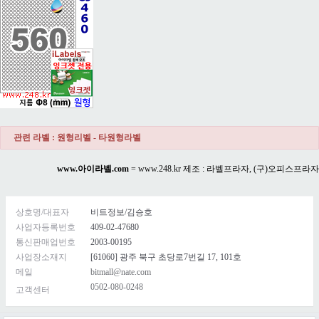
관련 라벨 : 원형리벨 - 타원형라벨
www.아이라벨.com
=
www.248.kr
제조 : 라벨프라자, (구)오피스프라자
상호명/대표자
비트정보/김승호
사업자등록번호
409-02-47680
통신판매업번호
2003-00195
사업장소재지
[61060] 광주 북구 초당로7번길 17, 101호
메일
bitmall@nate.com
0502-080-0248
고객센터