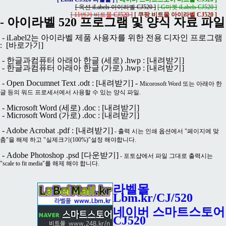
[ 옥션 iLabels 아이라벨 CJ520 ]
[ G마켓 iLabels CJ520 ]
[ 11번가 비트몰 CJ520 ]
[ 쿠팡 비트몰 아이라벨 CJ520 ]
- 아이라벨 520 프로그램 및 양식 자료 파일
- iLabel2는 아이라벨 제품 사용자를 위한 전용 디자인 프로그램
:
[바로가기]
- 한글과컴퓨터 아래아 한글 (세로) .hwp :
[내려받기]
- 한글과컴퓨터 아래아 한글 (가로) .hwp :
[내려받기]
- Open Documnet Text .odt :
[내려받기]
-
Micorosoft Word 또는 아래아 한
글 등의 워드 프로세서에서 사용할 수 있는 양식 파일.
- Microsoft Word (세로) .doc :
[내려받기]
- Microsoft Word (가로) .doc :
[내려받기]
- Adobe Acrobat .pdf :
[내려받기]
- 출력 시는 인쇄 옵션에서 "페이지에 맞
춤"을 해제 하고 "실제크기(100%)"설정 해야합니다.
- Adobe Photoshop .psd
[다운받기]
- 포토샵에서 파일 그대로 출력시는
"scale to fit media"를 해제 해야 합니다.
라벨몰
Lbm.kr/CJ/520
네이버 스마트스토어
CJ520