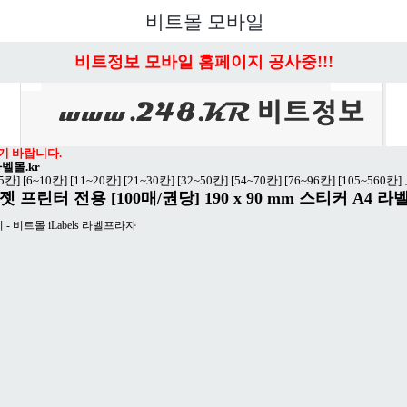
비트몰 모바일
비트정보 모바일 홈페이지 공사중!!!
기 바랍니다.
라벨몰.kr
~5칸]
[6~10칸]
[11~20칸]
[21~30칸]
[32~50칸]
[54~70칸]
[76~96칸]
[105~560칸]
크젯 프린터 전용
[100매/권당] 190 x 90 mm 스티커 A4 라벨지
 - 비트몰 iLabels 라벨프라자