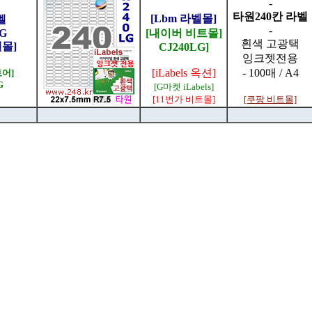
-
타원240칸 라벨
[Lbm 라벨몰]
벨
-
LG
[내이버 비트몰]
흰색 고광택
벨몰]
CJ240LG]
잉크젯전용
[iLabels 옥션]
- 100매 / A4
어]
G
[G마켓 iLabels]
[11번가 비트몰]
[쿠팡 비트몰]