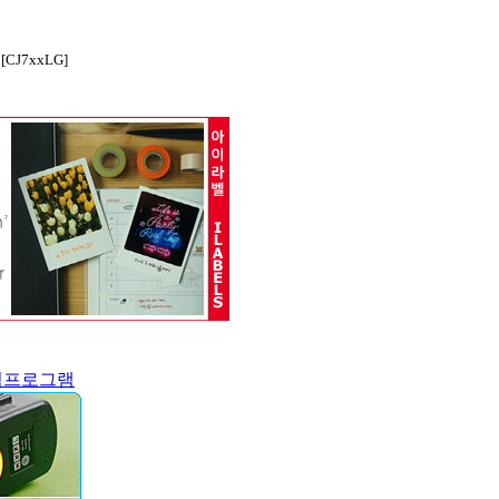
[CJ7xxLG]
력프로그램