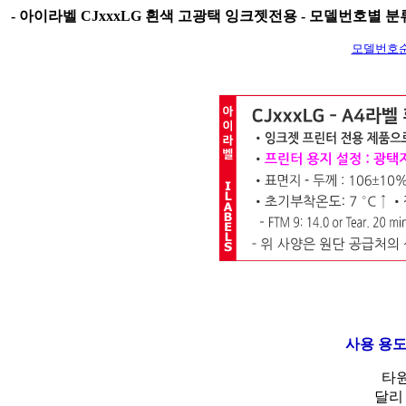
-
아이라벨 CJxxxLG 흰색 고광택 잉크젯전용 - 모델번호별 분류
모델번호
사용 용도
타원
달리