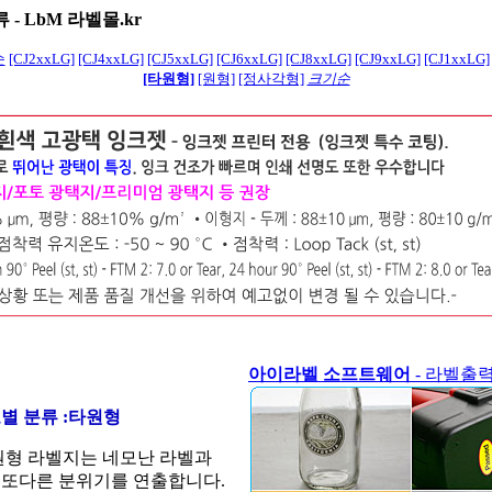
 -
LbM 라벨몰.kr
순
[CJ2xxLG]
[CJ4xxLG]
[CJ5xxLG]
[CJ6xxLG]
[CJ8xxLG]
[CJ9xxLG]
[CJ1xxLG]
[타원형]
[원형]
[정사각형]
크기순
아이라벨 소프트웨어
- 라벨출
별 분류 :
타원형
형 라벨지는 네모난 라벨과
 또다른 분위기를 연출합니다.