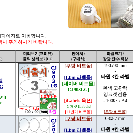
세페이지로 이동합니다.
선택시 주의하시기 바랍니다.
미리보기(프리뷰)
판메처 /
라벨크기 /
)
클릭 상세보기LG
(구매처)
장당 칸수/색상
190x90 mm
[쿠팡 비트몰]
-
타원 3칸 라벨
[Lbm 라벨몰]
벨
-
[네이버 비트몰]
LG
흰색 고광택
CJ903LG]
잉크젯전용
어]
[iLabels 옥션]
- 100매 / A4
G
[G마켓 iLabels]
[11번가 비트몰]
[쿠팡 비트몰]
68x87 mm
[쿠팡 비트몰]
-
타원 9칸 라벨
[Lbm 라벨몰]