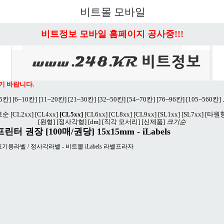
비트몰 모바일
비트정보 모바일 홈페이지 공사중!!!
기 바랍니다.
~5칸]
[6~10칸]
[11~20칸]
[21~30칸]
[32~50칸]
[54~70칸]
[76~96칸]
[105~560칸]
호순
[CL2xx]
[CL4xx]
[CL5xx]
[CL6xx]
[CL8xx]
[CL9xx]
[SL1xx]
[SL7xx]
[타원형
[원형]
[정사각형]
[dm]
[직각 모서리]
[신제품]
크기순
터 권장 [100매/권당] 15x15mm - iLabels
 분류표기용라벨 / 정사각라벨 - 비트몰 iLabels 라벨프라자