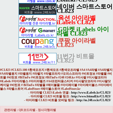
네이버 스마트스토어
CL823
옥션 아이라벨
iLabels CL823
G마켓 iLabels 아이
라벨 CL823
쿠팡 아이라벨
CL823
11번가 비트몰
CL823
#CL823 #CL823-100 #흰색모조지 #흰색모조 #흰색모조라벨 #A4 #A4라벨 #A4라벨지
#A4라벨용지 #라벨용지 #라벨지 #라벨프라자 #오피스프라자 #비트정보 #라벨몰 #비
트몰 #비틴포 #BiTinFo #비트정보 #BiTinFo #248 #248.kr #이사팔 #이사팔코리아
#iLabels #아이라벨스 #아이라벨즈 #A4프린터용스티커 #이사팔닷코리아 #이사팔닷
케이알 #비틴포 # BiTinFo #라벨몰 #레이블몰 #아이레이블 #아이레이블스 #아이래이
블스 #라벨스토어 #LabelStore #레이블스토어 #LabelStore.kr
- 아이라벨 CL823 iLabels 연결 :
http://www.iLabels.kr/CL/823/
- 아이라벨 CL823 비트몰 링크 :
http://www.bitmall.kr/CL/823/
- 아이라벨 CL823 비트몰 모바일 링크 :
http://m.248.co.kr/CL/823/
관련라벨 : QR코드라벨 - 정사각형라벨