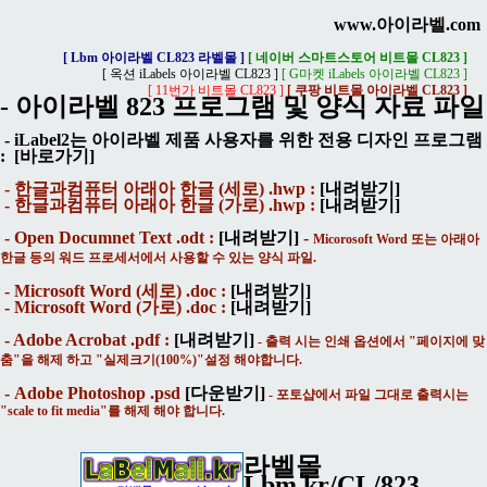
www.아이라벨.com
[ Lbm 아이라벨 CL823 라벨몰 ]
[ 네이버 스마트스토어 비트몰 CL823 ]
[ 옥션 iLabels 아이라벨 CL823 ]
[ G마켓 iLabels 아이라벨 CL823 ]
[ 11번가 비트몰 CL823 ]
[ 쿠팡 비트몰 아이라벨 CL823 ]
- 아이라벨 823 프로그램 및 양식 자료 파일
- iLabel2는 아이라벨 제품 사용자를 위한 전용 디자인 프로그램
:
[바로가기]
- 한글과컴퓨터 아래아 한글 (세로) .hwp :
[내려받기]
- 한글과컴퓨터 아래아 한글 (가로) .hwp :
[내려받기]
- Open Documnet Text .odt :
[내려받기]
-
Micorosoft Word 또는 아래아
한글 등의 워드 프로세서에서 사용할 수 있는 양식 파일.
- Microsoft Word (세로) .doc :
[내려받기]
- Microsoft Word (가로) .doc :
[내려받기]
- Adobe Acrobat .pdf :
[내려받기]
- 출력 시는 인쇄 옵션에서 "페이지에 맞
춤"을 해제 하고 "실제크기(100%)"설정 해야합니다.
- Adobe Photoshop .psd
[다운받기]
- 포토샵에서 파일 그대로 출력시는
"scale to fit media"를 해제 해야 합니다.
라벨몰
Lbm.kr/CL/823