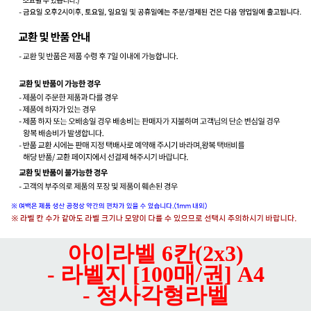
아이라벨 6칸(2x3)
- 라벨지 [100매/권] A4
- 정사각형라벨