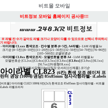
메뉴 열기
비트몰 모바일
비트정보 모바일 홈페이지 공사중!!!
※ 라벨 칸 수가 같아도 라벨 크기나 모양이 다를 수 있으므로 선택시 주의하시
기 바랍니다.
-
아이라벨 CLxxx 흰색모조 - 칸수별 분류 (0~5칸, A4라벨)
-
LbM 라벨몰.kr
크기순
[0~5칸]
[6~10칸]
[11~20칸]
[21~30칸]
[32~50칸]
[54~70칸]
[76~96칸]
[105~560칸]
모델번호순
-
아이라벨 CL8xx 흰색모조지 - 모델번호별 분류 A4
-
LbM 라벨몰.kr
모델번호순
[CL2xx]
[CL4xx]
[CL5xx]
[CL6xx]
[CL8xx]
[CL9xx]
[SL1xx]
[SL7xx]
[타원형OLxxx]
[원형]
[정사각형]
[dm]
[직각 모서리]
[신제품]
크기순
아이라벨 CL823
(6칸) 흰색 모조 레이저 프
린터 권장 [100매/권당] 85x85mm 정사각형라벨- iLabels
[비트몰] 아이라벨 CL823 100매 6칸(2x3) 흰색모조 85x85mm 정사각형라벨 - 비트몰
iLabels 라벨프라자