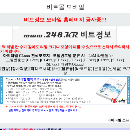
메뉴 열기
비트몰 모바일
비트정보 모바일 홈페이지 공사중!!!
※ 라벨 칸 수가 같아도 라벨 크기나 모양이 다를 수 있으므로 선택시 주의하시
기 바랍니다.
-
아이라벨 CLxxx 흰색모조지 - 모델번호별 분류 A4
-
LbM 라벨몰.kr
모델번호순
[CL2xx]
[CL4xx]
[CL5xx]
[CL6xx]
[CL8xx]
[CL9xx]
[SL1xx]
[SL7xx]
[타원형OLxxx]
[원형]
[정사각형]
[직각 모서리]
[dm]
[물류용]
[바코드용]
[분류용]
[신제품]
크기
순
아이라벨 소프
■
애니라벨(아이라벨)
:+:
박스/물류라벨