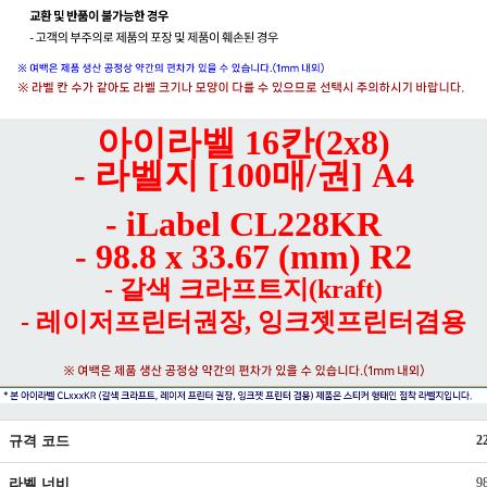
아이라벨 16칸(2x8)
- 라벨지 [100매/권] A4
- iLabel CL228KR
- 98.8 x 33.67 (mm) R2
- 갈색 크라프트지(kraft)
- 레이저프린터권장, 잉크젯프린터겸용
규격 코드
2
라벨 너비
9