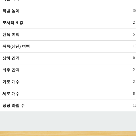
라벨 높이
3
모서리 R 값
2
왼쪽 여백
5
위쪽(상단) 여백
1
상하 간격
0
좌우 간격
2
가로 개수
2
세로 개수
8
장당 라벨 수
1