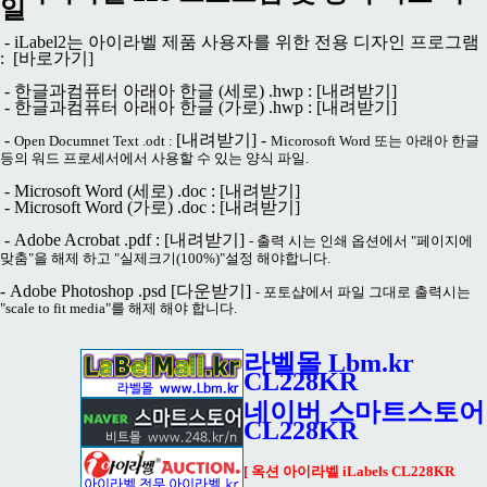
일
- iLabel2는 아이라벨 제품 사용자를 위한 전용 디자인 프로그램
:
[바로가기]
- 한글과컴퓨터 아래아 한글 (세로) .hwp :
[내려받기]
- 한글과컴퓨터 아래아 한글 (가로) .hwp :
[내려받기]
-
[내려받기]
-
Open Documnet Text .odt :
Micorosoft Word 또는 아래아 한글
등의 워드 프로세서에서 사용할 수 있는 양식 파일.
- Microsoft Word (세로) .doc :
[내려받기]
- Microsoft Word (가로) .doc :
[내려받기]
- Adobe Acrobat .pdf :
[내려받기]
- 출력 시는 인쇄 옵션에서 "페이지에
맞춤"을 해제 하고 "실제크기(100%)"설정 해야합니다.
- Adobe Photoshop .psd
[다운받기]
- 포토샵에서 파일 그대로 출력시는
"scale to fit media"를 해제 해야 합니다.
라벨몰 Lbm.kr
CL228KR
네이버 스마트스토어
CL228KR
[ 옥션 아이라벨 iLabels CL228KR