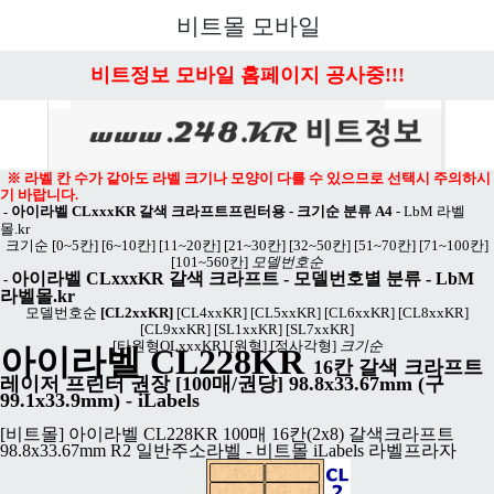
메뉴 열기
비트몰 모바일
비트정보 모바일 홈페이지 공사중!!!
※ 라벨 칸 수가 같아도 라벨 크기나 모양이 다를 수 있으므로 선택시 주의하시
기 바랍니다.
아이라벨 CLxxxKR 갈색 크라프트프린터용 - 크기순 분류 A4
-
LbM 라벨
-
몰.kr
크기순
[0~5칸]
[6~10칸]
[11~20칸]
[21~30칸]
[32~50칸]
[51~70칸]
[71~100칸]
[101~560칸]
모델번호순
아이라벨 CLxxxKR 갈색 크라프트
- 모델번호별 분류 -
LbM
-
라벨몰.kr
모델번호순
[CL2xxKR]
[CL4xxKR]
[CL5xxKR]
[CL6xxKR]
[CL8xxKR]
[CL9xxKR]
[SL1xxKR]
[SL7xxKR]
[타원형OLxxxKR]
[원형]
[정사각형]
크기순
아이라벨 CL228KR
16칸 갈색 크라프트
레이저 프린터 권장 [100매/권당] 98.8x33.67mm (구
99.1x33.9mm) - iLabels
[비트몰] 아이라벨 CL228KR 100매 16칸(2x8) 갈색크라프트
98.8x33.67mm R2 일반주소라벨 - 비트몰 iLabels 라벨프라자