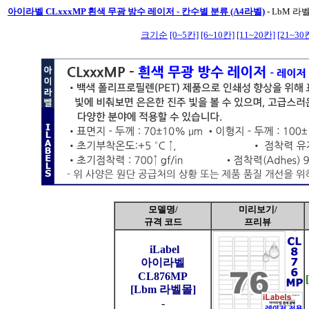
아이라벨 CLxxxMP 흰색 무광 방수 레이저 - 칸수별 분류 (A4라벨)
-
LbM 라벨
크기순
[0~5칸]
[6~10칸]
[11~20칸]
[21~30
모델명/
미리보기/
규격 코드
프리뷰
iLabel
아이라벨
CL876MP
[Lbm 라벨몰]
-