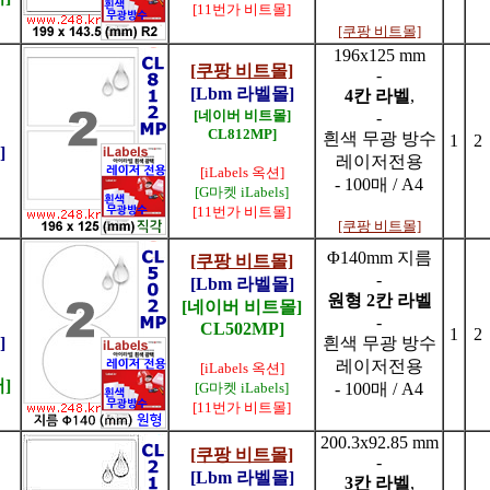
[11번가 비트몰]
[쿠팡 비트몰]
196x125 mm
[쿠팡 비트몰]
-
[Lbm 라벨몰]
4칸 라벨
,
[네이버 비트몰]
-
CL812MP]
흰색 무광 방수
1
2
]
레이저전용
[iLabels 옥션]
- 100매 / A4
[G마켓 iLabels]
[11번가 비트몰]
[쿠팡 비트몰]
Φ140mm 지름
[쿠팡 비트몰]
-
[Lbm 라벨몰]
원형 2칸 라벨
[네이버 비트몰]
-
CL502MP]
1
2
]
흰색 무광 방수
레이저전용
[iLabels 옥션]
]
[G마켓 iLabels]
- 100매 / A4
[11번가 비트몰]
200.3x92.85 mm
[쿠팡 비트몰]
-
[Lbm 라벨몰]
3칸 라벨
,