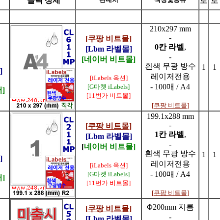
클릭 상세
로
로
210x297 mm
-
[쿠팡 비트몰]
0칸 라벨
,
[Lbm 라벨몰]
-
[네이버 비트몰]
흰색 무광 방수
1
1
]
레이저전용
[iLabels 옥션]
- 100매 / A4
[G마켓 iLabels]
]
[11번가 비트몰]
[쿠팡 비트몰]
199.1x288 mm
-
[쿠팡 비트몰]
1칸 라벨
,
[Lbm 라벨몰]
-
[
네이버 비트몰]
흰색 무광 방수
1
1
]
레이저전용
[iLabels 옥션]
- 100매 / A4
[G마켓 iLabels]
]
[11번가 비트몰]
[쿠팡 비트몰]
Φ200mm 지름
[쿠팡 비트몰]
-
[Lbm 라벨몰]