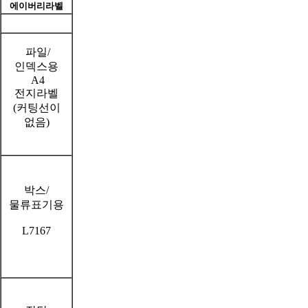
에이버리라벨
파일/
인덱스용
A4
전지라벨
(커팅선이
없음)
박스/
물류표기용
L7167