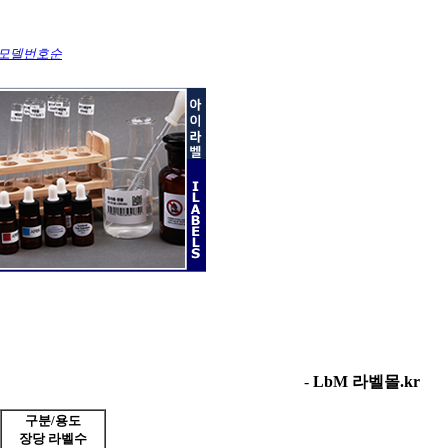
모델번호순
-
LbM 라벨몰.kr
구분/용도
장당 라벨수