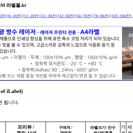
bM 라벨몰.kr
~5칸]
[6~10칸]
[11~20칸]
[21~30칸]
[32~50칸]
[54~70칸]
[76~96칸]
[105~560칸]
 iLabel)
 됩니다.
프리뷰 /
가
세
구매처 /
라벨크기/ 칸수
판매처
색상및종류