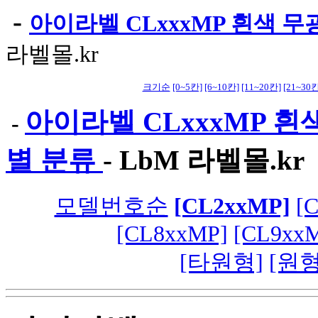
-
아이라벨 CLxxxMP 흰색 무
라벨몰.kr
크기순
[0~5칸]
[6~10칸]
[11~20칸]
[21~30칸
아이라벨 CLxxxMP 흰
-
별 분류
-
LbM 라벨몰.kr
모델번호순
[CL2xxMP]
[
[CL8xxMP]
[CL9xx
[타원형]
[원형