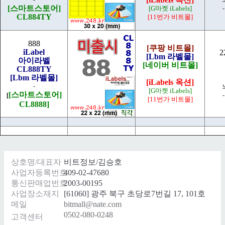
[스마트스토어]
[G마켓 iLabels]
CL884TY
[11번가 비트몰]
888
[쿠팡 비트몰]
iLabel
2
[Lbm 라벨몰]
아이라벨
[네이버 비트몰]
CL888TY
[Lbm 라벨몰]
[iLabels 옥션]
-
[G마켓 iLabels]
[스마트스토어]
[
[11번가 비트몰]
CL888
8
]
상호명/대표자
비트정보/김승호
사업자등록번호
409-02-47680
통신판매업번호
2003-00195
사업장소재지
[61060] 광주 북구 초당로7번길 17, 101호
메일
bitmall@nate.com
0502-080-0248
고객센터