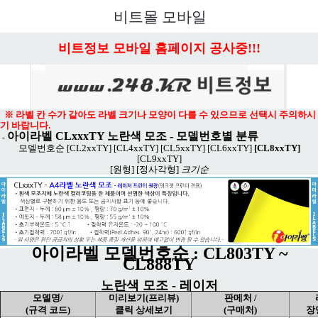
메뉴 열기
비트몰 모바일
비트정보 모바일 홈페이지 공사중!!!
※ 라벨 칸 수가 같아도 라벨 크기나 모양이 다를 수 있으므로 선택시 주의하시
기 바랍니다.
아이라벨 CLxxxTY 노란색 모조
- 모델번호별 분류
-
모델번호순
[CL2xxTY]
[CL4xxTY]
[CL5xxTY]
[CL6xxTY]
[CL8xxTY]
[CL9xxTY]
[원형]
[정사각형]
크기순
아이라벨 모델번호순 : CL803TY ~
CL888TY
노란색 모조 - 레이저
모델명/
미리보기(프리뷰)
판메처 /
(규격 코드)
클릭 상세보기
(구매처)
장