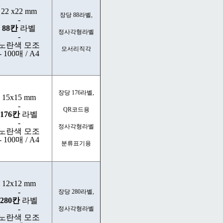
22 x22 mm
장당 88라벨,
-
88칸
라벨
정사각형라벨
-
노란색 모조
모서리직각
- 100매 / A4
장당 176라벨,
15x15 mm
-
QR코드용
176칸
라벨
-
정사각형라벨
노란색 모조
- 100매 / A4
분류표기용
12x12 mm
-
장당 280라벨,
280칸
라벨
-
정사각형라벨
노란색 모조