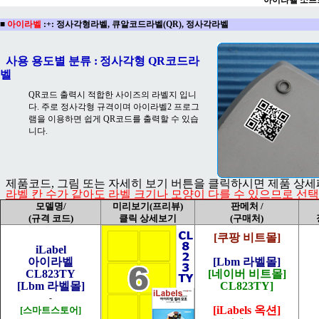
아이라벨 소프
■
아이라벨
:+:
정사각형라벨, 큐알코드라벨(QR), 정사각라벨
사용 용도별 분류 :
정사각형 QR코드라
벨
QR코드 출력시 적합한 사이즈의 라벨지 입니
다. 주로 정사각형 규격이며 아이라벨2 프로그
램을 이용하면 쉽게 QR코드를 출력할 수 있습
니다.
제품코드, 그림 또는 자세히 보기 버튼을 클릭하시면 제품 상
라벨 칸 수가 같아도 라벨 크기나 모양이 다를 수 있으므로 선
모델명/
미리보기(프리뷰)
판메처 /
(규격 코드)
클릭 상세보기
(구매처)
[쿠팡 비트몰]
iLabel
아이라벨
[Lbm 라벨몰]
CL823TY
[네이버 비트몰]
[Lbm 라벨몰]
CL823TY]
-
[iLabels 옥션]
[스마트스토어]