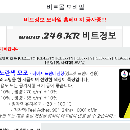
비트몰 모바일
비트정보 모바일 홈페이지 공사중!!!
기 바랍니다.
r
모델번호순
[CL2xxTY]
[CL4xxTY]
[CL5xxTY]
[CL6xxTY]
[CL8xxTY]
[CL9xxTY
[원형]
[정사각형]
크기순