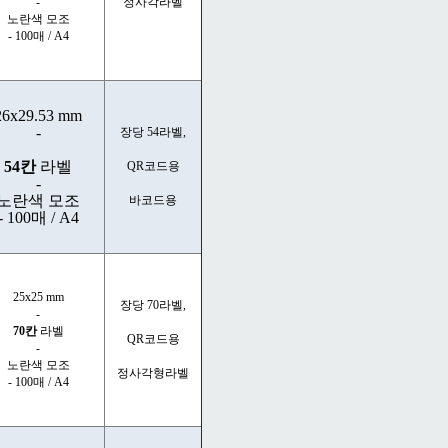
-
정사각라벨
노란색 모조
- 100매 / A4
26x29.53 mm
-
장당 54라벨,
54칸
라벨
QR코드용
-
노란색 모조
바코드용
- 100매 / A4
25x25 mm
장당 70라벨,
-
70칸
라벨
QR코드용
-
노란색 모조
정사각형라벨
- 100매 / A4