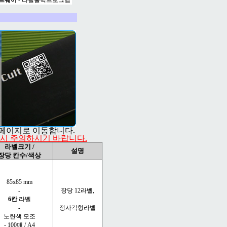
트웨어
- 라벨출력프로그램
세페이지로 이동합니다.
택시 주의하시기 바랍니다.
라벨크기 /
설명
장당 칸수/색상
85x85 mm
-
장당 12라벨,
6칸
라벨
-
정사각형라벨
노란색 모조
- 100매 / A4